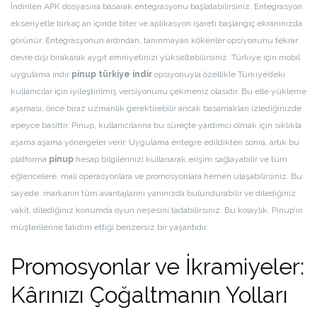
İndirilen APK dosyasına basarak entegrasyonu başlatabilirsiniz. Entegrasyon
ekseriyetle birkaç an içinde biter ve aplikasyon işareti başlangıç ekranınızda
görünür. Entegrasyonun ardından, tanınmayan kökenler opsiyonunu tekrar
devre dışı bırakarak aygıt emniyetinizi yükseltebilirsiniz. Türkiye için mobil
uygulama indir
pinup türkiye indir
opsiyonuyla özellikle Türkiye’deki
kullanıcılar için iyileştirilmiş versiyonunu çekmeniz olasıdır. Bu elle yükleme
aşaması, önce biraz uzmanlık gerektirebilir ancak basamakları izlediğinizde
epeyce basittir. Pinup, kullanıcılarına bu süreçte yardımcı olmak için sıklıkla
aşama aşama yönergeler verir. Uygulama entegre edildikten sonra, artık bu
platforma
pinup
hesap bilgilerinizi kullanarak erişim sağlayabilir ve tüm
eğlencelere, mali operasyonlara ve promosyonlara hemen ulaşabilirsiniz. Bu
sayede, markanın tüm avantajlarını yanınızda bulundurabilir ve dilediğiniz
vakit, dilediğiniz konumda oyun neşesini tadabilirsiniz. Bu kolaylık, Pinup’ın
müşterilerine takdim ettiği benzersiz bir yaşantıdır.
Promosyonlar ve İkramiyeler:
Kârınızı Çoğaltmanın Yolları