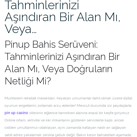
Tahminlerinizi
Aşındıran Bir Alan Mı,
Veya…
Pinup Bahis Serüveni:
Tahminlerinizi Aşındıran Bir
Alan Mı, Veya Doğruların
Netliği Mi?
Muhterem rekabet meraklıları, heyecan umumanlar dahil olmak üzere dijital
oyunun engellerini zorlamak arzu edenler! Mevcut durumda siz paydaşlarla
pin up casino
sitesinin eğlence barındıran alanına esaslı bir keşfe giriyoruz.
Online ortam, aktivite ve kâr imkanlarını gösteren servislerle kaplı, ancak
cidden umutlarımızı odaklayan, aynı zamanda katlayan nadir an sağlayan
sabit adres yakalamak sıklıkla çabuk değil. Bakın kesin bahsedilen aşamada,