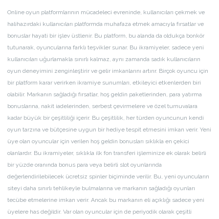
Online oyun platformlarının mücadeleci evreninde, kullanıcıları çekmek ve
halihazırdaki kullanıcıları platformda muhafaza etmek amacıyla fırsatlar ve
bonuslar hayati bir işlev üstlenir. Bu platform, bu alanda da oldukça bonkör
tutunarak, oyuncularına farklı teşvikler sunar. Bu ikramiyeler, sadece yeni
kullanıcıları uğurlamakla sınırlı kalmaz, aynı zamanda sadık kullanıcıların
oyun deneyimini zenginleştirir ve gelir imkanlarını artırır. Birçok oyuncu için
bir platform karar verirken ikramiye sunumları, etkileyici etkenlerden biri
olabilir. Markanın sağladığı fırsatlar, hoş geldin paketlerinden, para yatırma
bonuslarına, nakit iadelerinden, serbest çevirmelere ve özel turnuvalara
kadar büyük bir çeşitliliği içerir. Bu çeşitlilik, her türden oyuncunun kendi
oyun tarzına ve bütçesine uygun bir hediye tespit etmesini imkan verir. Yeni
üye olan oyuncular için verilen hoş geldin bonusları sıklıkla en çekici
olanlardır. Bu ikramiyeler, sıklıkla ilk fon transferi işleminize ek olarak belirli
bir yüzde oranında bonus para veya belirli slot oyunlarında
değerlendirilebilecek ücretsiz spinler biçiminde verilir. Bu, yeni oyuncuların
siteyi daha sınırlı tehlikeyle bulmalarına ve markanın sağladığı oyunları
tecübe etmelerine imkan verir. Ancak bu markanın eli açıklığı sadece yeni
üyelere has değildir. Var olan oyuncular için de periyodik olarak çeşitli