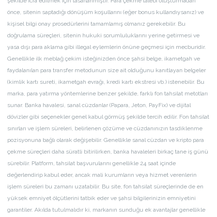
şekilde icra edilmek için tasarlanmıştır. Para çekme talebi oluşturmadan
önce, sitenin saptadığı dönüşüm koşullarını (eğer bonus kullandıysanız) ve
kişisel bilgi onay prosedürlerini tamamlamış olmanız gerekebilir. Bu
doğrulama süreçleri, sitenin hukuki sorumluluklarını yerine getirmesi ve
yasa dışı para aklama gibi illegal eylemlerin önüne geçmesi için mecburidir.
Genellikle ilk meblağ çekim isteğinizden önce şahsi belge, ikametgah ve
faydalanılan para transfer metodunun size ait olduğunu kanıtlayan belgeler
(kimlik kartı sureti, ikametgah evrağı, kredi kartı ekstresi vb.) istenebilir. Bu
marka, para yatırma yöntemlerine benzer şekilde, farklı fon tahsilat metotları
sunar. Banka havalesi, sanal cüzdanlar (Papara, Jeton, PayFix) ve dijital
dövizler gibi seçenekler genel kabul görmüş şekilde tercih edilir. Fon tahsilat
sınırları ve işlem süreleri, belirlenen çözüme ve cüzdanınızın tasdiklenme
pozisyonuna bağlı olarak değişebilir. Genellikle sanal cüzdan ve kripto para
çekme süreçleri daha süratli bitirilirken, banka havaleleri birkaç tane iş günü
sürebilir. Platform, tahsilat başvurularını genellikle 24 saat içinde
değerlendirip kabul eder, ancak mali kurumların veya hizmet verenlerin
işlem süreleri bu zamanı uzatabilir. Bu site, fon tahsilat süreçlerinde de en
yüksek emniyet ölçütlerini tatbik eder ve şahsi bilgilerinizin emniyetini
garantiler. Akılda tutulmalıdır ki, markanın sunduğu ek avantajlar genellikle