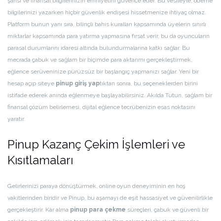
şahsi ve finansal bilgilerinizin emniyetini güvence eder. Bu vesileyle, ödeme
bilgilerinizi yazarken hiçbir güvenlik endişesi hissetmenize ihtiyaç olmaz.
Platform bunun yanı sıra, bilinçli bahis kuralları kapsamında üyelerin sınırlı
miktarlar kapsamında para yatırma yapmasına fırsat verir, bu da oyuncuların
parasal durumlarını idaresi altında bulundurmalarına katkı sağlar. Bu
mecrada çabuk ve sağlam bir biçimde para aktarımı gerçekleştirmek,
eğlence serüveninize pürüzsüz bir başlangıç yapmanızı sağlar. Yeni bir
hesap açıp siteye
pinup giriş yap
tıktan sonra, bu seçeneklerden birini
istifade ederek anında eğlenmeye başlayabilirsiniz. Akılda Tutun, sağlam bir
finansal çözüm belirlemesi, dijital eğlence tecrübenizin esas noktasını
yaratır.
Pinup Kazanç Çekim İşlemleri ve
Kısıtlamaları
Gelirlerinizi paraya dönüştürmek, online oyun deneyiminin en hoş
vakitlerinden biridir ve Pinup, bu aşamayı de eşit hassasiyet ve güvenilirlikle
gerçekleştirir. Kâr alma
pinup para çekme
süreçleri, çabuk ve güvenli bir