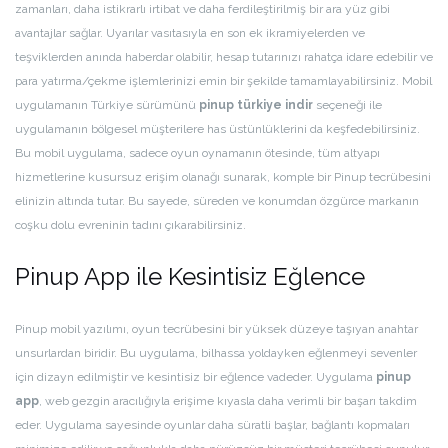
zamanları, daha istikrarlı irtibat ve daha ferdileştirilmiş bir ara yüz gibi
avantajlar sağlar. Uyarılar vasıtasıyla en son ek ikramiyelerden ve
teşviklerden anında haberdar olabilir, hesap tutarınızı rahatça idare edebilir ve
para yatırma/çekme işlemlerinizi emin bir şekilde tamamlayabilirsiniz. Mobil
uygulamanın Türkiye sürümünü
pinup türkiye indir
seçeneği ile
uygulamanın bölgesel müşterilere has üstünlüklerini da keşfedebilirsiniz.
Bu mobil uygulama, sadece oyun oynamanın ötesinde, tüm altyapı
hizmetlerine kusursuz erişim olanağı sunarak, komple bir Pinup tecrübesini
elinizin altında tutar. Bu sayede, süreden ve konumdan özgürce markanın
coşku dolu evreninin tadını çıkarabilirsiniz.
Pinup App ile Kesintisiz Eğlence
Pinup mobil yazılımı, oyun tecrübesini bir yüksek düzeye taşıyan anahtar
unsurlardan biridir. Bu uygulama, bilhassa yoldayken eğlenmeyi sevenler
için dizayn edilmiştir ve kesintisiz bir eğlence vadeder. Uygulama
pinup
app
, web gezgin aracılığıyla erişime kıyasla daha verimli bir başarı takdim
eder. Uygulama sayesinde oyunlar daha süratli başlar, bağlantı kopmaları