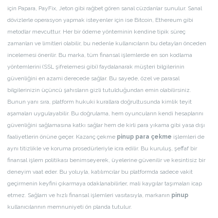
için Papara, PayFix, Jeton gibi rağbet gören sanal cüzdanlar sunulur. Sanal
dövizlerle operasyon yapmak isteyenler için ise Bitcoin, Ethereum gibi
metodlar mevcuttur. Her bir ödeme yönteminin kendine tipik süreç
zamanları ve limitleri olabilir, bu nedenle kullanıcıların bu detayları önceden
incelemesi önerilir. Bu marka, tüm finansal işlemlerde en son kodlama
yöntemlerini (SSL şifrelemesi gibi) faydalanarak müşteri bilgilerinin
güvenliğini en azami derecede sağlar. Bu sayede, özel ve parasal
bilgilerinizin üçüncü şahısların gizli tutulduğundan emin olabilirsiniz.
Bunun yanı sıra, platform hukuki kurallara doğrultusunda kimlik teyit
aşamaları uygulayabilir. Bu doğrulama, hem oyuncuların kendi hesaplarını
güvenliğini sağlamasına katkı sağlar hem de kirli para yıkama gibi yasa dışı
faaliyetlerin önüne geçer. Kazanç çekme
pinup para çekme
işlemleri de
aynı titizlikle ve koruma prosedürleriyle icra edilir. Bu kuruluş, şeffaf bir
finansal işlem politikası benimseyerek, üyelerine güvenilir ve kesintisiz bir
deneyim vaat eder. Bu yoluyla, katılımcılar bu platformda sadece vakit
geçirmenin keyfini çıkarmaya odaklanabilirler, mali kaygılar taşımaları icap
etmez. Sağlam ve hızlı finansal işlemleri vasıtasıyla, markanın
pinup
kullanıcılarının memnuniyeti ön planda tutulur.