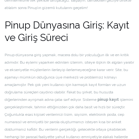
derinlemesine tek şekilde tartışacağız. Başlayın, bahsedilen geziye birlikte
atılalım sonra Pinup’ın gizemli kutularını geçelim!
Pinup Dünyasına Giriş: Kayıt
ve Giriş Süreci
Pinup dünyasına giriş yapmak, macera dolu bir yolculuğun ilk ve en kritik
adımıdır. Bu eylemi yaparken edinilen izlenim, siteye ilişkin ilk algıları yaratır
ve ekseriyetle müşterilerin ilerleyip ilerlemeyeceğine karar verir. Site, bu
aşamayı mümkün olduğunca üye merkezli ve problemsiz kılmayı
amaçlamıştır. Pek çok yeni kullanıcı için karmaşık kayıt formları ve uzun
doğrulama süreçleri caydırıcı olabilir. Fakat bu şirket, bu hususta
diğerlerinden ayrışmak adına çaba sarf ediyor. Sisteme
pinup kayıt
işlemini
gerçekleştirmek, tahmin ettiğinizden çok daha basit ve hızlı bir süreçtir.
Çoğunlukla esas kişisel verilerinizi (isim, soyisim, elektronik posta, cep
numarası) ve emniyetli bir parola oluşturmanızı isteyen kısa bir anket
doldurmanız kafidir. Bu verilerin gerçekliği, gelecekte ortaya çıkabilecek
herhangi bir parasal faaliyette yahut kullanıcı emniyetiyle alakalı hallerde