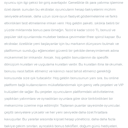
oyuncu için ilgi çekici bir giriş avantajıdır. Genellikle ilk para yatırma işlemine
özel olarak sunulan bu ekstralar, oyuncuların hesap bakiyelerini mühim
seviyede artırarak, daha uzun süre oyun faaliyet göstermelerine ve farklı
etkinlikleri test etmelerine imkan verir. Hoş geldin paketi, sıklıkla belirli bir
yüzde miktarında bonus para (örneğin, %100’e kadar 1000 TL bonus) ve
popüler slot oyunlarında muteber bedava çevirmeler (free spins) kapsar. Bu
ekstralar, özellikle yeni başlayanlar için bu markanın dünyasını bulmak ve
platformun sunduğu eğlenceleri güvenli bir şekilde deneyimlemek adına
mükemmel bir imkandır. Ancak, hoş geldin bonuslarının da spesifik
dönüşüm kuralları ve uygulama kuralları vardır. Bu kuralları itina ile okumak,
bonusu nasıl tatbik etmeniz ve kârınızı nasıl tahsil etmeniz gerektiği
konusunda size ışık tutacaktır. Hoş geldin bonusunun yanı sıra, bu online
platform bağlı kullanıcılarını mükafatlandırmak için geniş vefa projeleri ve VIP
kulüpleri de sağlar. Bu projeler, oyuncuların platformdaki aktivitelerine,
yaptıkları yatırımlara ve oynadıkları oyunlara göre skor biriktirdikleri bir
mekanizma üzerine inşa edilmiştir. Toplanan puanlar sayesinde oyuncular,
çeşitli seviyelere yükselir ve her yeni seviyede daha özel fırsatlara
kavuşurlar. Bu yararlar arasında kişisel hesap yöneticisi, daha daha fazla
bakiye çekim sınırları, ayrıcalıklı bonus teklifleri, doğum günü hediyeleri,