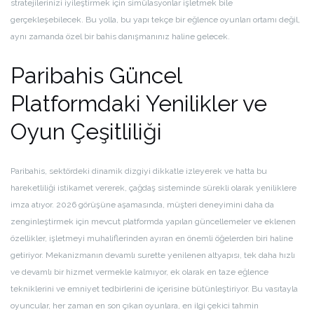
stratejilerinizi iyileştirmek için simülasyonlar işletmek bile
gerçekleşebilecek. Bu yolla, bu yapı tekçe bir eğlence oyunları ortamı değil,
aynı zamanda özel bir bahis danışmanınız haline gelecek.
Paribahis Güncel
Platformdaki Yenilikler ve
Oyun Çeşitliliği
Paribahis, sektördeki dinamik dizgiyi dikkatle izleyerek ve hatta bu
hareketliliği istikamet vererek, çağdaş sisteminde sürekli olarak yeniliklere
imza atıyor. 2026 görüşüne aşamasında, müşteri deneyimini daha da
zenginleştirmek için mevcut platformda yapılan güncellemeler ve eklenen
özellikler, işletmeyi muhaliflerinden ayıran en önemli öğelerden biri haline
getiriyor. Mekanizmanın devamlı surette yenilenen altyapısı, tek daha hızlı
ve devamlı bir hizmet vermekle kalmıyor, ek olarak en taze eğlence
tekniklerini ve emniyet tedbirlerini de içerisine bütünleştiriyor. Bu vasıtayla
oyuncular, her zaman en son çıkan oyunlara, en ilgi çekici tahmin