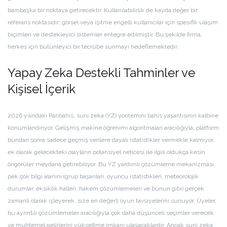
bambaşka bir noktaya getirecektir. Kullanılabilirlik de kayda değer bir
referans noktasıdır; görsel veya işitme engelli kullanıcılar için spesifik ulaşım
biçimleri ve destekleyici sistemler entegre edilmiştir. Bu şekilde firma,
herkes için bütünleyici bir tecrübe sunmayı hedeflemektedir.
Yapay Zeka Destekli Tahminler ve
Kişisel İçerik
2026 yılındaki Paribahis, suni zeka (YZ) yöntemini bahis yaşantısının kalbine
konumlandırıyor. Gelişmiş makine öğrenimi algoritmaları aracılığıyla, platform
bundan sonra sadece geçmiş verilere dayalı istatistikler vermekle kalmıyor,
ek olarak gelecekteki olayların potansiyel neticesi ile ilgili oldukça kesin
öngörüler meydana getirebiliyor. Bu YZ yardımlı çözümleme mekanizması,
pek çok bilgi alanını (grup başarıları, oyuncu istatistikleri, meteorolojik
durumlar, eksiklik halleri, hakem çözümlemeleri ve bunun gibi) gerçek
zamanlı olarak işleyerek, size en değerli oyun tavsiyelerini sunuyor. Üyeler,
bu ayrıntılı çözümlemeler aracılığıyla çok daha düşünceli seçimler verecek
ve muhtemel gelirlerini yükseltme imkanı ulaşacaklardır. Ancak suni zeka