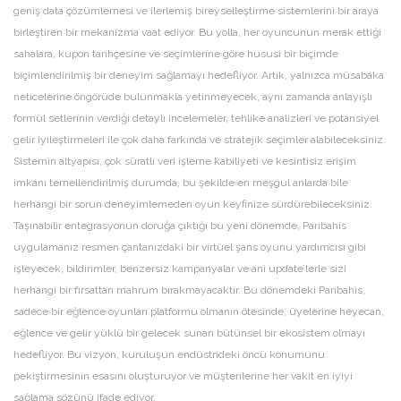
geniş data çözümlemesi ve ilerlemiş bireyselleştirme sistemlerini bir araya
birleştiren bir mekanizma vaat ediyor. Bu yolla, her oyuncunun merak ettiği
sahalara, kupon tarihçesine ve seçimlerine göre hususi bir biçimde
biçimlendirilmiş bir deneyim sağlamayı hedefliyor. Artık, yalnızca müsabaka
neticelerine öngörüde bulunmakla yetinmeyecek, aynı zamanda anlayışlı
formül setlerinin verdiği detaylı incelemeler, tehlike analizleri ve potansiyel
gelir iyileştirmeleri ile çok daha farkında ve stratejik seçimler alabileceksiniz.
Sistemin altyapısı, çok süratli veri işleme kabiliyeti ve kesintisiz erişim
imkanı temellendirilmiş durumda, bu şekilde en meşgul anlarda bile
herhangi bir sorun deneyimlemeden oyun keyfinize sürdürebileceksiniz.
Taşınabilir entegrasyonun doruğa çıktığı bu yeni dönemde, Paribahis
uygulamanız resmen çantanızdaki bir virtüel şans oyunu yardımcısı gibi
işleyecek, bildirimler, benzersiz kampanyalar ve ani update’lerle sizi
herhangi bir fırsattan mahrum bırakmayacaktır. Bu dönemdeki Paribahis,
sadece bir eğlence oyunları platformu olmanın ötesinde, üyelerine heyecan,
eğlence ve gelir yüklü bir gelecek sunan bütünsel bir ekosistem olmayı
hedefliyor. Bu vizyon, kuruluşun endüstrideki öncü konumunu
pekiştirmesinin esasını oluşturuyor ve müşterilerine her vakit en iyiyi
sağlama sözünü ifade ediyor.