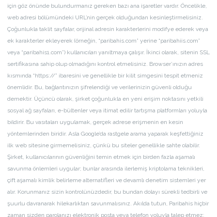
için göz önünde bulundurmanız gereken bazı ana işaretler vardır. Öncelikle,
web adresi bölümündeki URL’nin gerçek olduğundan kesinleştirmelisiniz.
Çoğunlukla taklit sayfalar, orijinal adresin karakterlerini modifye ederek veya
ek karakterler ekleyerek (örneğin, “paribahis.com” yerine “paribahiis.com”
veya “paribahis1.com”) kullanıcıları yanıltmaya çalışır. İkinci olarak, sitenin SSL
sertifikasına sahip olup olmadığını kontrol etmelisiniz. Browser’ınızın adres
kısmında “https://” ibaresini ve genellikle bir kilit simgesini tespit etmeniz
önemlidir. Bu, bağlantınızın şifrelendiği ve verilerinizin güvenli olduğu
demektir. Üçüncü olarak, şirket çoğunlukla en yeni erişim noktasını yetkili
sosyal ağ sayfaları, e-bültenler veya itimat edilir tartışma platformları yoluyla
bildirir. Bu vasıtaları uygulamak, gerçek adrese erişmenin en kesin
yöntemlerinden biridir. Asla Google’da rastgele arama yaparak keşfettiğiniz
ilk web sitesine girmemelisiniz, çünkü bu siteler genellikle sahte olabilir.
Şirket, kullanıcılarının güvenliğini temin etmek için birden fazla aşamalı
savunma önlemleri uygular; bunlar arasında ilerlemiş kriptolama teknikleri,
çift aşamalı kimlik belirleme alternatifleri ve devamlı denetim sistemleri yer
alır. Korunmanız sizin kontrolünüzdedir, bu bundan dolayı sürekli tedbirli ve
şuurlu davranarak hilekarlıktan savunmalısınız. Akılda tutun, Paribahis hiçbir
zaman sizden parolanızı elektronik posta veya telefon yoluyla talep etmez;