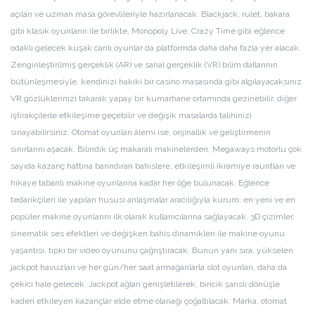
açıları ve uzman masa görevlileriyle hazırlanacak. Blackjack, rulet, bakara
gibi klasik oyunların ile birlikte, Monopoly Live, Crazy Time gibi eğlence
odaklı gelecek kuşak canlı oyunlar da platformda daha daha fazla yer alacak.
Zenginleştirilmiş gerçeklik (AR) ve sanal gerçeklik (VR) bilim dallarının
bütünleşmesiyle, kendinizi hakiki bir casino masasında gibi algılayacaksınız.
VR gözlüklerinizi takarak yapay bir kumarhane ortamında gezinebilir, diğer
iştirakçilerle etkileşime geçebilir ve değişik masalarda talihinizi
sınayabilirsiniz. Otomat oyunları âlemi ise, orijinallik ve geliştirmenin
sınırlarını aşacak. Bilindik üç makaralı makinelerden, Megaways motorlu çok
sayıda kazanç hattına barındıran bahislere, etkileşimli ikramiye rauntları ve
hikaye tabanlı makine oyunlarına kadar her öğe bulunacak. Eğlence
tedarikçileri ile yapılan hususi anlaşmalar aracılığıyla kurum, en yeni ve en
popüler makine oyunlarını ilk olarak kullanıcılarına sağlayacak. 3D çizimler,
sinematik ses efektleri ve değişken bahis dinamikleri ile makine oyunu
yaşantısı, tıpkı bir video oyununu çağrıştıracak. Bunun yanı sıra, yükselen
jackpot havuzları ve her gün/her saat armağanlarla slot oyunları, daha da
çekici hale gelecek. Jackpot ağları genişletilerek, biricik şanslı dönüşle
kaderi etkileyen kazançlar elde etme olanağı çoğaltılacak. Marka, otomat