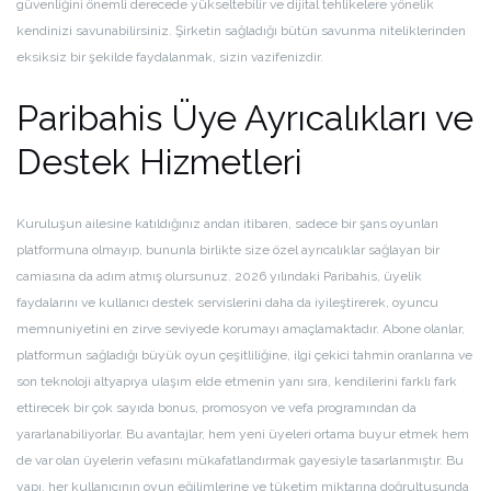
güvenliğini önemli derecede yükseltebilir ve dijital tehlikelere yönelik
kendinizi savunabilirsiniz. Şirketin sağladığı bütün savunma niteliklerinden
eksiksiz bir şekilde faydalanmak, sizin vazifenizdir.
Paribahis Üye Ayrıcalıkları ve
Destek Hizmetleri
Kuruluşun ailesine katıldığınız andan itibaren, sadece bir şans oyunları
platformuna olmayıp, bununla birlikte size özel ayrıcalıklar sağlayan bir
camiasına da adım atmış olursunuz. 2026 yılındaki Paribahis, üyelik
faydalarını ve kullanıcı destek servislerini daha da iyileştirerek, oyuncu
memnuniyetini en zirve seviyede korumayı amaçlamaktadır. Abone olanlar,
platformun sağladığı büyük oyun çeşitliliğine, ilgi çekici tahmin oranlarına ve
son teknoloji altyapıya ulaşım elde etmenin yanı sıra, kendilerini farklı fark
ettirecek bir çok sayıda bonus, promosyon ve vefa programından da
yararlanabiliyorlar. Bu avantajlar, hem yeni üyeleri ortama buyur etmek hem
de var olan üyelerin vefasını mükafatlandırmak gayesiyle tasarlanmıştır. Bu
yapı, her kullanıcının oyun eğilimlerine ve tüketim miktarına doğrultusunda