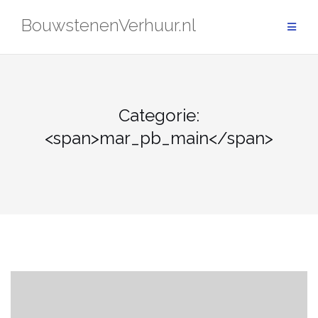
Skip
BouwstenenVerhuur.nl
to
content
Categorie:
<span>mar_pb_main</span>