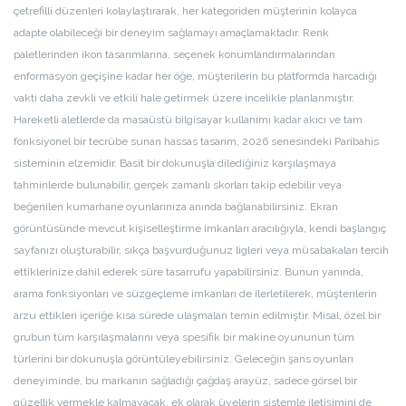
çetrefilli düzenleri kolaylaştırarak, her kategoriden müşterinin kolayca
adapte olabileceği bir deneyim sağlamayı amaçlamaktadır. Renk
paletlerinden ikon tasarımlarına, seçenek konumlandırmalarından
enformasyon geçişine kadar her öğe, müşterilerin bu platformda harcadığı
vakti daha zevkli ve etkili hale getirmek üzere incelikle planlanmıştır.
Hareketli aletlerde da masaüstü bilgisayar kullanımı kadar akıcı ve tam
fonksiyonel bir tecrübe sunan hassas tasarım, 2026 senesindeki Paribahis
sisteminin elzemidir. Basit bir dokunuşla dilediğiniz karşılaşmaya
tahminlerde bulunabilir, gerçek zamanlı skorları takip edebilir veya
beğenilen kumarhane oyunlarınıza anında bağlanabilirsiniz. Ekran
görüntüsünde mevcut kişiselleştirme imkanları aracılığıyla, kendi başlangıç
sayfanızı oluşturabilir, sıkça başvurduğunuz ligleri veya müsabakaları tercih
ettiklerinize dahil ederek süre tasarrufu yapabilirsiniz. Bunun yanında,
arama fonksiyonları ve süzgeçleme imkanları de ilerletilerek, müşterilerin
arzu ettikleri içeriğe kısa sürede ulaşmaları temin edilmiştir. Misal, özel bir
grubun tüm karşılaşmalarını veya spesifik bir makine oyununun tüm
türlerini bir dokunuşla görüntüleyebilirsiniz. Geleceğin şans oyunları
deneyiminde, bu markanın sağladığı çağdaş arayüz, sadece görsel bir
güzellik vermekle kalmayacak, ek olarak üyelerin sistemle iletişimini de