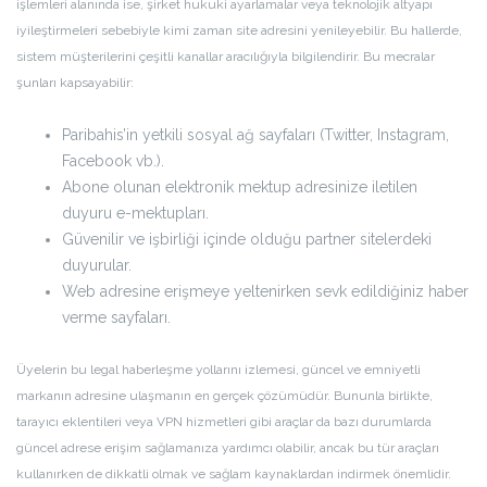
işlemleri alanında ise, şirket hukuki ayarlamalar veya teknolojik altyapı
iyileştirmeleri sebebiyle kimi zaman site adresini yenileyebilir. Bu hallerde,
sistem müşterilerini çeşitli kanallar aracılığıyla bilgilendirir. Bu mecralar
şunları kapsayabilir:
Paribahis’in yetkili sosyal ağ sayfaları (Twitter, Instagram,
Facebook vb.).
Abone olunan elektronik mektup adresinize iletilen
duyuru e-mektupları.
Güvenilir ve işbirliği içinde olduğu partner sitelerdeki
duyurular.
Web adresine erişmeye yeltenirken sevk edildiğiniz haber
verme sayfaları.
Üyelerin bu legal haberleşme yollarını izlemesi, güncel ve emniyetli
markanın adresine ulaşmanın en gerçek çözümüdür. Bununla birlikte,
tarayıcı eklentileri veya VPN hizmetleri gibi araçlar da bazı durumlarda
güncel adrese erişim sağlamanıza yardımcı olabilir, ancak bu tür araçları
kullanırken de dikkatli olmak ve sağlam kaynaklardan indirmek önemlidir.