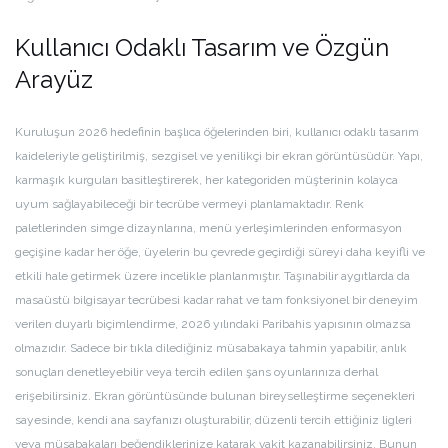
Kullanıcı Odaklı Tasarım ve Özgün
Arayüz
Kuruluşun 2026 hedefinin başlıca öğelerinden biri, kullanıcı odaklı tasarım
kaideleriyle geliştirilmiş, sezgisel ve yenilikçi bir ekran görüntüsüdür. Yapı,
karmaşık kurguları basitleştirerek, her kategoriden müşterinin kolayca
uyum sağlayabileceği bir tecrübe vermeyi planlamaktadır. Renk
paletlerinden simge dizaynlarına, menü yerleşimlerinden enformasyon
geçişine kadar her öğe, üyelerin bu çevrede geçirdiği süreyi daha keyifli ve
etkili hale getirmek üzere incelikle planlanmıştır. Taşınabilir aygıtlarda da
masaüstü bilgisayar tecrübesi kadar rahat ve tam fonksiyonel bir deneyim
verilen duyarlı biçimlendirme, 2026 yılındaki Paribahis yapısının olmazsa
olmazıdır. Sadece bir tıkla dilediğiniz müsabakaya tahmin yapabilir, anlık
sonuçları denetleyebilir veya tercih edilen şans oyunlarınıza derhal
erişebilirsiniz. Ekran görüntüsünde bulunan bireyselleştirme seçenekleri
sayesinde, kendi ana sayfanızı oluşturabilir, düzenli tercih ettiğiniz ligleri
veya müsabakaları beğendiklerinize katarak vakit kazanabilirsiniz. Bunun