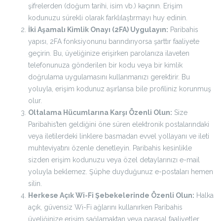
şifrelerden (doğum tarihi, isim vb.) kaçının. Erişim
kodunuzu sürekli olarak farklılaştırmayı huy edinin.
İki Aşamalı Kimlik Onayı (2FA) Uygulayın:
Paribahis
yapısı, 2FA fonksiyonunu barındırıyorsa şarttır faaliyete
geçirin. Bu, üyeliğinize erişirken parolanıza ilaveten
telefonunuza gönderilen bir kodu veya bir kimlik
doğrulama uygulamasını kullanmanızı gerektirir. Bu
yoluyla, erişim kodunuz aşırlansa bile profiliniz korunmuş
olur.
Oltalama Hücumlarına Karşı Özenli Olun:
Size
Paribahis’ten geldiğini öne süren elektronik postalarındaki
veya iletilerdeki linklere basmadan evvel yollayanı ve ileti
muhteviyatını özenle denetleyin. Paribahis kesinlikle
sizden erişim kodunuzu veya özel detaylarınızı e-mail
yoluyla beklemez. Şüphe duyduğunuz e-postaları hemen
silin.
Herkese Açık Wi-Fi Şebekelerinde Özenli Olun:
Halka
açık, güvensiz Wi-Fi ağlarını kullanırken Paribahis
üyeliğinize erişim sağlamaktan veya parasal faaliyetler