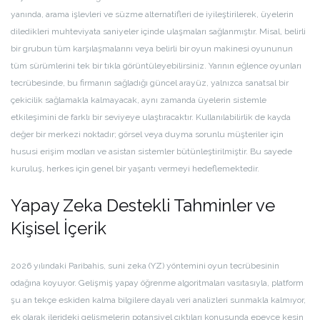
yanında, arama işlevleri ve süzme alternatifleri de iyileştirilerek, üyelerin
diledikleri muhteviyata saniyeler içinde ulaşmaları sağlanmıştır. Misal, belirli
bir grubun tüm karşılaşmalarını veya belirli bir oyun makinesi oyununun
tüm sürümlerini tek bir tıkla görüntüleyebilirsiniz. Yarının eğlence oyunları
tecrübesinde, bu firmanın sağladığı güncel arayüz, yalnızca sanatsal bir
çekicilik sağlamakla kalmayacak, aynı zamanda üyelerin sistemle
etkileşimini de farklı bir seviyeye ulaştıracaktır. Kullanılabilirlik de kayda
değer bir merkezi noktadır; görsel veya duyma sorunlu müşteriler için
hususi erişim modları ve asistan sistemler bütünleştirilmiştir. Bu sayede
kuruluş, herkes için genel bir yaşantı vermeyi hedeflemektedir.
Yapay Zeka Destekli Tahminler ve
Kişisel İçerik
2026 yılındaki Paribahis, suni zeka (YZ) yöntemini oyun tecrübesinin
odağına koyuyor. Gelişmiş yapay öğrenme algoritmaları vasıtasıyla, platform
şu an tekçe eskiden kalma bilgilere dayalı veri analizleri sunmakla kalmıyor,
ek olarak ilerideki gelişmelerin potansiyel çıktıları konusunda epeyce kesin