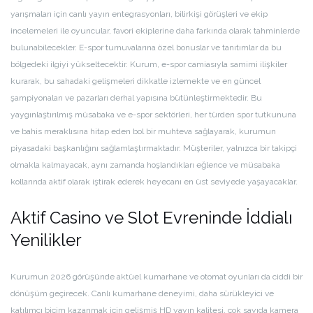
yarışmaları için canlı yayın entegrasyonları, bilirkişi görüşleri ve ekip
incelemeleri ile oyuncular, favori ekiplerine daha farkında olarak tahminlerde
bulunabilecekler. E-spor turnuvalarına özel bonuslar ve tanıtımlar da bu
bölgedeki ilgiyi yükseltecektir. Kurum, e-spor camiasıyla samimi ilişkiler
kurarak, bu sahadaki gelişmeleri dikkatle izlemekte ve en güncel
şampiyonaları ve pazarları derhal yapısına bütünleştirmektedir. Bu
yaygınlaştırılmış müsabaka ve e-spor sektörleri, her türden spor tutkununa
ve bahis meraklısına hitap eden bol bir muhteva sağlayarak, kurumun
piyasadaki başkanlığını sağlamlaştırmaktadır. Müşteriler, yalnızca bir takipçi
olmakla kalmayacak, aynı zamanda hoşlandıkları eğlence ve müsabaka
kollarında aktif olarak iştirak ederek heyecanı en üst seviyede yaşayacaklar.
Aktif Casino ve Slot Evreninde İddialı
Yenilikler
Kurumun 2026 görüşünde aktüel kumarhane ve otomat oyunları da ciddi bir
dönüşüm geçirecek. Canlı kumarhane deneyimi, daha sürükleyici ve
katılımcı biçim kazanmak için gelişmiş HD yayın kalitesi, çok sayıda kamera