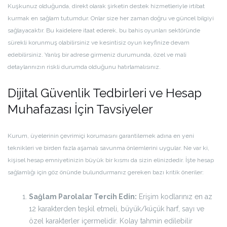
Kuşkunuz olduğunda, direkt olarak şirketin destek hizmetleriyle irtibat
kurmak en sağlam tutumdur. Onlar size her zaman doğru ve güncel bilgiyi
sağlayacaktır. Bu kaidelere itaat ederek, bu bahis oyunları sektöründe
sürekli korunmuş olabilirsiniz ve kesintisiz oyun keyfinize devam
edebilirsiniz. Yanlış bir adrese girmeniz durumunda, özel ve mali
detaylarınızın riskli durumda olduğunu hatırlamalısınız.
Dijital Güvenlik Tedbirleri ve Hesap
Muhafazası İçin Tavsiyeler
Kurum, üyelerinin çevrimiçi korumasını garantilemek adına en yeni
teknikleri ve birden fazla aşamalı savunma önlemlerini uygular. Ne var ki,
kişisel hesap emniyetinizin büyük bir kısmı da sizin elinizdedir. İşte hesap
sağlamlığı için göz önünde bulundurmanız gereken bazı kritik öneriler:
Sağlam Parolalar Tercih Edin:
Erişim kodlarınız en az
12 karakterden teşkil etmeli, büyük/küçük harf, sayı ve
özel karakterler içermelidir. Kolay tahmin edilebilir