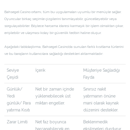
Bahsegel Casino ortamı, tüm bu uygulamaları uyumlu bir menüyle sağlar.
Oyuncular birkaç seçimle çizgilerini tanımlayabilir, güncelleyebilir veya
sorgulayabilirler. Böylece harcama idaresi karmaşık bir işlem olmaktan çıkar,
erişilebilir ve ulaşması kolay bir güvenlik tedbiri haline oluşur.
Aşağıdaki tablolaştırma, Bahsegel Casino’da sunulan farklı kısıtlama türlerini
ve bu barajların kullanıcılara sağladığı destekleri aktarmaktadır:
Seviye
İçerik
Müşteriye Sağladığı
Çeşidi
Fayda
Günlük/
Net bir zaman içinde
Sınırsız nakit
Yedi
yüklenebilecek üst
yatırmanın önüne
günlük/ Para
miktarı engeller.
mani olarak kaynak
yatırma Kısıtı
düzenini destekler.
Zarar Limiti
Net faz boyunca
Beklenmedik
harcanabilecek en
eksilmeleri durdurur,