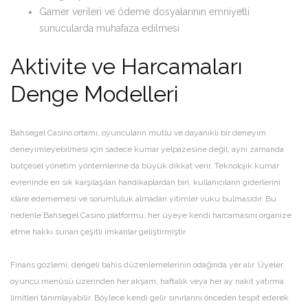
Gamer verileri ve ödeme dosyalarının emniyetli
sunucularda muhafaza edilmesi
Aktivite ve Harcamaları
Denge Modelleri
Bahsegel Casino ortamı, oyuncuların mutlu ve dayanıklı bir deneyim
deneyimleyebilmesi için sadece kumar yelpazesine değil, aynı zamanda
bütçesel yönetim yöntemlerine da büyük dikkat verir. Teknolojik kumar
evreninde en sık karşılaşılan handikaplardan biri, kullanıcıların giderlerini
idare edememesi ve sorumluluk almadan yitimler vuku bulmasıdır. Bu
nedenle Bahsegel Casino platformu, her üyeye kendi harcamasını organize
etme hakkı sunan çeşitli imkanlar geliştirmiştir.
Finans gözlemi, dengeli bahis düzenlemelerinin odağında yer alır. Üyeler,
oyuncu menüsü üzerinden her akşam, haftalık veya her ay nakit yatırma
limitleri tanımlayabilir. Böylece kendi gelir sınırlarını önceden tespit ederek