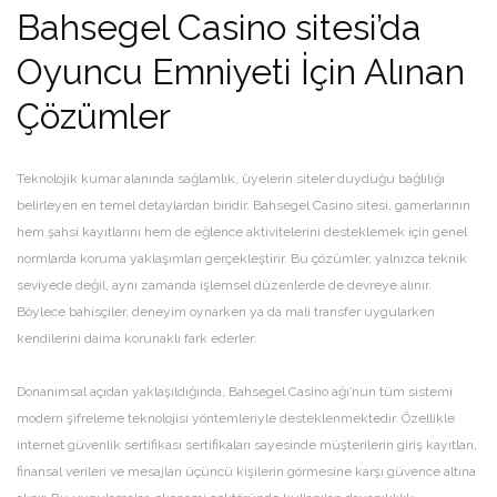
Bahsegel Casino sitesi’da
Oyuncu Emniyeti İçin Alınan
Çözümler
Teknolojik kumar alanında sağlamlık, üyelerin siteler duyduğu bağlılığı
belirleyen en temel detaylardan biridir. Bahsegel Casino sitesi, gamerlarının
hem şahsi kayıtlarını hem de eğlence aktivitelerini desteklemek için genel
normlarda koruma yaklaşımları gerçekleştirir. Bu çözümler, yalnızca teknik
seviyede değil, aynı zamanda işlemsel düzenlerde de devreye alınır.
Böylece bahisçiler, deneyim oynarken ya da mali transfer uygularken
kendilerini daima korunaklı fark ederler.
Donanımsal açıdan yaklaşıldığında, Bahsegel Casino ağı’nun tüm sistemi
modern şifreleme teknolojisi yöntemleriyle desteklenmektedir. Özellikle
internet güvenlik sertifikası sertifikaları sayesinde müşterilerin giriş kayıtları,
finansal verileri ve mesajları üçüncü kişilerin görmesine karşı güvence altına