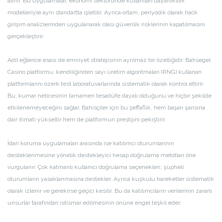
alınır. Bu uygulamalar, ekonomi sektöründe kullanılan dayanıklılık
modelleriyle aynı standartta işletilir. Ayrıca ortam, periyodik olarak hack
girişim analizlerinden uygulanarak olası güvenlik risklerinin kapatılmasını
gerçekleştirir.
Adil eğlence esası de emniyet stratejisinin ayrılmaz bir özelliğidir. Bahsegel
Casino platformu, kendiliğinden sayı üretim algoritmaları (RNG) kullanan
platformlarını özerk test laboratuvarlarında sistematik olarak kontrol ettirir.
Bu, kumar neticesinin tamamen tesadüfe dayalı olduğunu ve hiçbir şekilde
etkilenemeyeceğini sağlar. Bahisçiler için bu şeffaflık, hem başarı şansına
dair itimatı yükseltir hem de platformun prestijini pekiştirir.
İdari koruma uygulamaları arasında ise katılımcı oturumlarının
desteklenmesine yönelik destekleyici hesap doğrulama metotları öne
vurgulanır. Çok katmanlı kullanıcı doğrulama seçenekleri, şüpheli
oturumların yasaklanmasına destekler. Ayrıca kuşkulu hareketler sistematik
olarak izlenir ve gerekirse geçici kesilir. Bu da katılımcıların verilerinin zararlı
unsurlar tarafından istismar edilmesinin önüne engel teşkil eder.