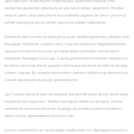
yanıt periyodu ve etkileşimli irtibat faydası sayesinde özellikle kritik
problemler gerektiren ortamlarda en çok tercih edilen seçenektir. Örneğin,
depozit işlemi veya para çekme durumlarında yaşanan bir sorun, çevrim içi
sohbet aracılığıyla çok az zaman içerisinde ortadan kaldırılabilir.
Elektronik ileti hizmeti ise daha geniş ya da sertifika gerektiren vakaların öne
öne geçer. Müşteriler, kullanıcı teyit, bireysel kanıtlarının değerlendirilmesi
veya ayrıntılı teknik durumlar için dijital posta üzerinden hizmet temin
edebilirler. Bahsegel Casino ağı, e-posta gönderimlerini önceden belirlenmiş
bir devre içerisinde dönüş yaparak katılımcılara dayanıklı ve ciddi bir diyalog
sistemi uygular. Bu süreçte katılımcıların mahrem setlerinin gizlenmesi için
yüksek dayanıklılık düzeyleri gerçekleştirilir.
24/7 yardım danışma hattı ise özellikle standart etkileşim tarzını tercih eden
müşteriler için uygundur. Telefon aracılığıyla verilen bu danışma, hemen
rehberlikler ve anında danışman diyaloğu sayesinde üyelerin kendilerini
daha huzurlu algılamalarına mümkün kılar.
Çözüm sistemlerinin en kayda değer taraflarından biri, Bahsegel Casino’nun