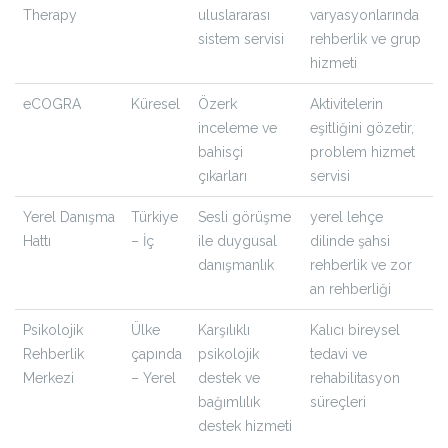
Therapy
uluslararası
varyasyonlarında
sistem servisi
rehberlik ve grup
hizmeti
eCOGRA
Küresel
Özerk
Aktivitelerin
inceleme ve
eşitliğini gözetir,
bahisçi
problem hizmet
çıkarları
servisi
Yerel Danışma
Türkiye
Sesli görüşme
yerel lehçe
Hattı
– İç
ile duygusal
dilinde şahsi
danışmanlık
rehberlik ve zor
an rehberliği
Psikolojik
Ülke
Karşılıklı
Kalıcı bireysel
Rehberlik
çapında
psikolojik
tedavi ve
Merkezi
– Yerel
destek ve
rehabilitasyon
bağımlılık
süreçleri
destek hizmeti