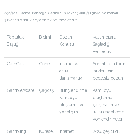
Aşağıdaki şema, Bahsegel Casino’nun paydaş olduğu global ve mahalli
şirketleri farklılıklarıyla olarak belirtmektedir:
Topluluk
Biçimi
Çözüm
Katılımcılara
Başlığı
Konusu
Sağladığı
Rehberlik
GamCare
Genel
İnternet ve
Sorunlu platform
anlık
tarzları için
danışmanlık
bedelsiz çözüm
GambleAware
Çağdaş
Bilinçlendirme,
Kamuoyu
kamuoyu
oluşturma
oluşturma ve
çalışmaları ve
yönetişim
tutku engelleme
yönlendirmeleri
Gambling
Küresel
İnternet
7/24 çeşitli dil