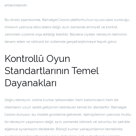
artılarındandır.
Bu önsöz aşamasında, Bahsegel Casino platformu’nun oyunculara sunduğu
imkanın yalnızca ödül odaklı değil, aynı zamanda emniyet ve kontrol
zeminleri üzerine inşa edildiği belirtilir. Böylece üyeler, deneyim tatminini
devam eden ve istikrarlı bir sistemde gerçekleştirmeye teşvik görür.
Kontrollü Oyun
Standartlarının Temel
Dayanakları
Doğru deneyim, online kumar sahasındaki hem katılımcıların hem de
ortamların uzun vadeli gelişimini belirleyen temel bir standarttır. Bahsegel
Casino dünyası, bu modeli gündeme getirerek, bahisçilerinin yalnızca mutlu
bir deneyim yaşamasını değil, aynı zamanda istikrarlı ve sorumlu bir şekilde
eğlence oynamasını destekler. Bilinçli kumar yaklaşımlarının temelinde,