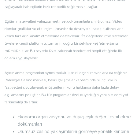
sağlayarak bahisçilerin hızlı rehberlik sağlamasını sağlar.
Eğitim materyalleri yalnızca metinsel dokümanlarla sınırlı olmaz. Video
dersler, grafikler ve etkileşimli sınavlar de devreye alınarak kullanıcıların
kendi tarzlarını analiz etmelerine desteklenir. Öz değerlendirme sistemleri,
üyelere kendi platform tutumlarını doğru bir şekilde keşfetme şansı
mümkün kılar. Bu sayede üye, sakıncalı hareketleri tespit ettiğinde ilk
önlem uygulayabilir.
Aydınlanma programları ayrıca topluluk bazlı organizasyonlarla da sağlanır.
Bahsegel Casino markası, belirli çalışmalar kapsamında bilinçli oyun
faaliyetleri uygulayarak müşterilerin konu hakkında daha fazla detay
algılamasını pekiştirir. Bu tür programlar, özel duyarlılığın yanı sıra cemiyet
farkındalığı da artırır.
Ekonomi organizasyonu ve düşüş eşik değeri tespit etme
dokümanları
Olumsuz casino yaklaşımlarını görmeye yönelik kendine