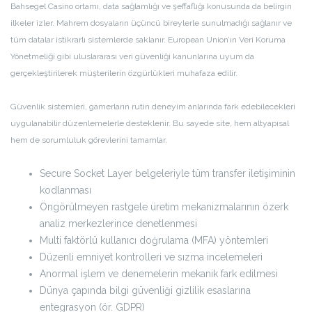
Bahsegel Casino ortamı, data sağlamlığı ve şeffaflığı konusunda da belirgin
ilkeler izler. Mahrem dosyaların üçüncü bireylerle sunulmadığı sağlanır ve
tüm datalar istikrarlı sistemlerde saklanır. European Union’ın Veri Koruma
Yönetmeliği gibi uluslararası veri güvenliği kanunlarına uyum da
gerçekleştirilerek müşterilerin özgürlükleri muhafaza edilir.
Güvenlik sistemleri, gamerların rutin deneyim anlarında fark edebilecekleri
uygulanabilir düzenlemelerle desteklenir. Bu sayede site, hem altyapısal
hem de sorumluluk görevlerini tamamlar.
Secure Socket Layer belgeleriyle tüm transfer iletişiminin
kodlanması
Öngörülmeyen rastgele üretim mekanizmalarının özerk
analiz merkezlerince denetlenmesi
Multi faktörlü kullanıcı doğrulama (MFA) yöntemleri
Düzenli emniyet kontrolleri ve sızma incelemeleri
Anormal işlem ve denemelerin mekanik fark edilmesi
Dünya çapında bilgi güvenliği gizlilik esaslarına
entegrasyon (ör. GDPR)