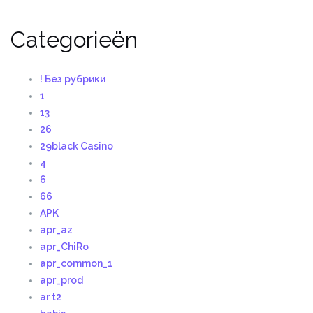
Categorieën
! Без рубрики
1
13
26
29black Casino
4
6
66
APK
apr_az
apr_ChiRo
apr_common_1
apr_prod
ar t2