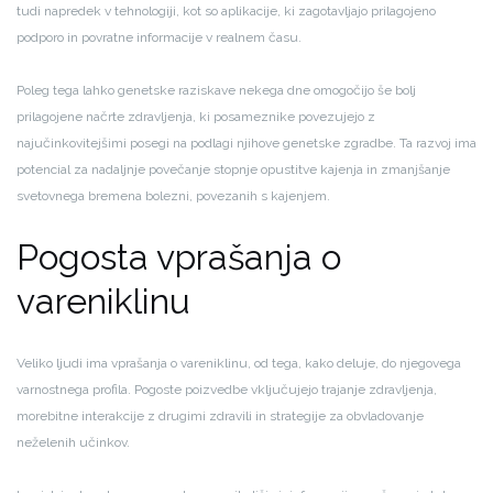
tudi napredek v tehnologiji, kot so aplikacije, ki zagotavljajo prilagojeno
podporo in povratne informacije v realnem času.
Poleg tega lahko genetske raziskave nekega dne omogočijo še bolj
prilagojene načrte zdravljenja, ki posameznike povezujejo z
najučinkovitejšimi posegi na podlagi njihove genetske zgradbe. Ta razvoj ima
potencial za nadaljnje povečanje stopnje opustitve kajenja in zmanjšanje
svetovnega bremena bolezni, povezanih s kajenjem.
Pogosta vprašanja o
vareniklinu
Veliko ljudi ima vprašanja o vareniklinu, od tega, kako deluje, do njegovega
varnostnega profila. Pogoste poizvedbe vključujejo trajanje zdravljenja,
morebitne interakcije z drugimi zdravili in strategije za obvladovanje
neželenih učinkov.