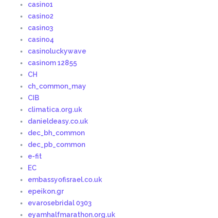
casino1
casino2
casino3
casino4
casinoluckywave
casinom 12855
CH
ch_common_may
CIB
climatica.org.uk
danieldeasy.co.uk
dec_bh_common
dec_pb_common
e-fit
EC
embassyofisrael.co.uk
epeikon.gr
evarosebridal 0303
eyamhalfmarathon.org.uk