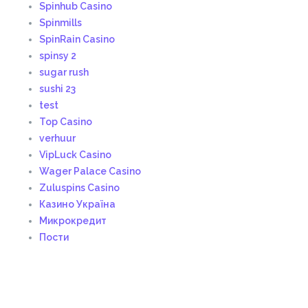
Spinhub Casino
Spinmills
SpinRain Casino
spinsy 2
sugar rush
sushi 23
test
Top Casino
verhuur
VipLuck Casino
Wager Palace Casino
Zuluspins Casino
Казино Україна
Микрокредит
Пости