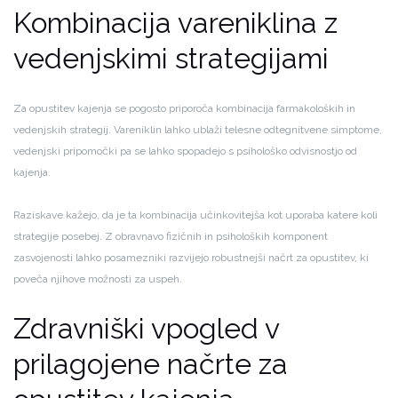
Kombinacija vareniklina z
vedenjskimi strategijami
Za opustitev kajenja se pogosto priporoča kombinacija farmakoloških in
vedenjskih strategij. Vareniklin lahko ublaži telesne odtegnitvene simptome,
vedenjski pripomočki pa se lahko spopadejo s psihološko odvisnostjo od
kajenja.
Raziskave kažejo, da je ta kombinacija učinkovitejša kot uporaba katere koli
strategije posebej. Z obravnavo fizičnih in psiholoških komponent
zasvojenosti lahko posamezniki razvijejo robustnejši načrt za opustitev, ki
poveča njihove možnosti za uspeh.
Zdravniški vpogled v
prilagojene načrte za