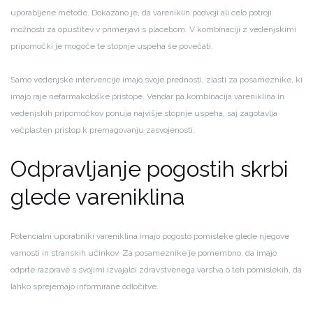
uporabljene metode. Dokazano je, da vareniklin podvoji ali celo potroji
možnosti za opustitev v primerjavi s placebom. V kombinaciji z vedenjskimi
pripomočki je mogoče te stopnje uspeha še povečati.
Samo vedenjske intervencije imajo svoje prednosti, zlasti za posameznike, ki
imajo raje nefarmakološke pristope. Vendar pa kombinacija vareniklina in
vedenjskih pripomočkov ponuja najvišje stopnje uspeha, saj zagotavlja
večplasten pristop k premagovanju zasvojenosti.
Odpravljanje pogostih skrbi
glede vareniklina
Potencialni uporabniki vareniklina imajo pogosto pomisleke glede njegove
varnosti in stranskih učinkov. Za posameznike je pomembno, da imajo
odprte razprave s svojimi izvajalci zdravstvenega varstva o teh pomislekih, da
lahko sprejemajo informirane odločitve.