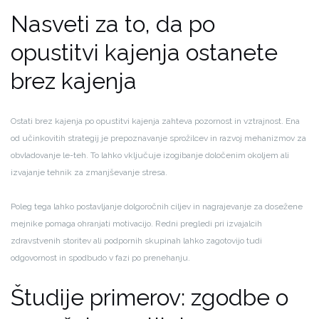
Nasveti za to, da po
opustitvi kajenja ostanete
brez kajenja
Ostati brez kajenja po opustitvi kajenja zahteva pozornost in vztrajnost. Ena
od učinkovitih strategij je prepoznavanje sprožilcev in razvoj mehanizmov za
obvladovanje le-teh. To lahko vključuje izogibanje določenim okoljem ali
izvajanje tehnik za zmanjševanje stresa.
Poleg tega lahko postavljanje dolgoročnih ciljev in nagrajevanje za dosežene
mejnike pomaga ohranjati motivacijo. Redni pregledi pri izvajalcih
zdravstvenih storitev ali podpornih skupinah lahko zagotovijo tudi
odgovornost in spodbudo v fazi po prenehanju.
Študije primerov: zgodbe o