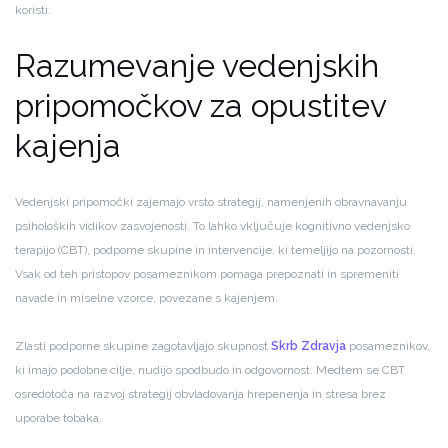
koristi.
Razumevanje vedenjskih
pripomočkov za opustitev
kajenja
Vedenjski pripomočki zajemajo vrsto strategij, namenjenih obravnavanju
psiholoških vidikov zasvojenosti. To lahko vključuje kognitivno vedenjsko
terapijo (CBT), podporne skupine in intervencije, ki temeljijo na pozornosti.
Vsak od teh pristopov posameznikom pomaga prepoznati in spremeniti
navade in miselne vzorce, povezane s kajenjem.
Zlasti podporne skupine zagotavljajo skupnost
Skrb Zdravja
posameznikov,
ki imajo podobne cilje, nudijo spodbudo in odgovornost. Medtem se CBT
osredotoča na razvoj strategij obvladovanja hrepenenja in stresa brez
uporabe tobaka.