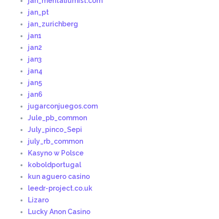
jan_mentaliumist.com
jan_pt
jan_zurichberg
jan1
jan2
jan3
jan4
jan5
jan6
jugarconjuegos.com
Jule_pb_common
July_pinco_Sepi
july_rb_common
Kasyno w Polsce
koboldportugal
kun aguero casino
leedr-project.co.uk
Lizaro
Lucky Anon Casino