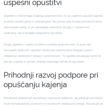
uspešni opustitvi
Zgodbe iz resničnega življenja posameznikov, ki so uspešno opustili kajenje,
so lahko navdihujoče in motivacijske. Na primer, ena študija primera bi lahko
vključevala osebo, ki je uporabljala vareniklin skupaj z mesečnimi
svetovanji, da bi dosegla dolgoročno opustitev.
Druga zgodba o uspehu bi lahko osvetlila posameznika, ki je po več
neuspelih poskusih uporabe nikotinske nadomestne terapije uspel z
integracijo vedenjskih terapij z vareniklinom. Te zgodbe poudarjajo različne
poti do uspeha in pomen iskanja osebnega načrta za opustitev.
Prihodnji razvoj podpore pri
opuščanju kajenja
Prihodnost podpore pri opuščanju kajenja je obetavna, saj potekajo raziskave
novih farmakoloških učinkovin in inovativnih vedenjskih terapij. Raziskuje se