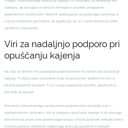
Izvajalci zdravstvenega varstva so najboljši vir informacij za reševanje teh
vprašanj, saj ponujajo na dokazih temelječe nasvete, prilagojene
posameznim okoliščinam. Bolnike spodbujamo, da postavljajo vprašanja in
izrazijo morebitne pomisleke, da zagotovijo, da so v celoti obveščeni pred
začetkom zdravljenja.
Viri za nadaljnjo podporo pri
opuščanju kajenja
Na voljo so številni viri za podporo posameznikom na njihovi poti opuščanja
kajenja. Ti vključujejo nacionalne linije za opuščanje, spletne forume in
lokalne podporne skupine. Ti viri nudijo dragocene nasvete, spodbudo in
občutek skupnosti.
Ponudniki zdravstvenega varstva lahko posameznike povežejo tudi s
specializiranimi storitvami, kot so programi opuščanja kajenja, ki jih ponujajo
bolnišnice ali javne zdravstvene organizacije. Izkoriščanje teh sredstev lahko
bistveno poveča verjetnost uspešnega poskusa opustitve in podpira