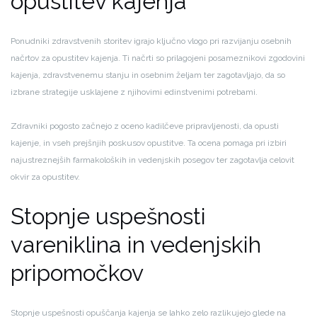
opustitev kajenja
Ponudniki zdravstvenih storitev igrajo ključno vlogo pri razvijanju osebnih
načrtov za opustitev kajenja. Ti načrti so prilagojeni posameznikovi zgodovini
kajenja, zdravstvenemu stanju in osebnim željam ter zagotavljajo, da so
izbrane strategije usklajene z njihovimi edinstvenimi potrebami.
Zdravniki pogosto začnejo z oceno kadilčeve pripravljenosti, da opusti
kajenje, in vseh prejšnjih poskusov opustitve. Ta ocena pomaga pri izbiri
najustreznejših farmakoloških in vedenjskih posegov ter zagotavlja celovit
okvir za opustitev.
Stopnje uspešnosti
vareniklina in vedenjskih
pripomočkov
Stopnje uspešnosti opuščanja kajenja se lahko zelo razlikujejo glede na