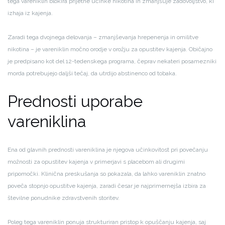
tega vareniklin blokira prijetne učinke nikotina in zmanjšuje zadovoljstvo, ki
izhaja iz kajenja.
Zaradi tega dvojnega delovanja – zmanjševanja hrepenenja in omilitve
nikotina – je vareniklin močno orodje v orožju za opustitev kajenja. Običajno
je predpisano kot del 12-tedenskega programa, čeprav nekateri posamezniki
morda potrebujejo daljši tečaj, da utrdijo abstinenco od tobaka.
Prednosti uporabe
vareniklina
Ena od glavnih prednosti vareniklina je njegova učinkovitost pri povečanju
možnosti za opustitev kajenja v primerjavi s placebom ali drugimi
pripomočki. Klinična preskušanja so pokazala, da lahko vareniklin znatno
poveča stopnjo opustitve kajenja, zaradi česar je najprimernejša izbira za
številne ponudnike zdravstvenih storitev.
Poleg tega vareniklin ponuja strukturiran pristop k opuščanju kajenja, saj