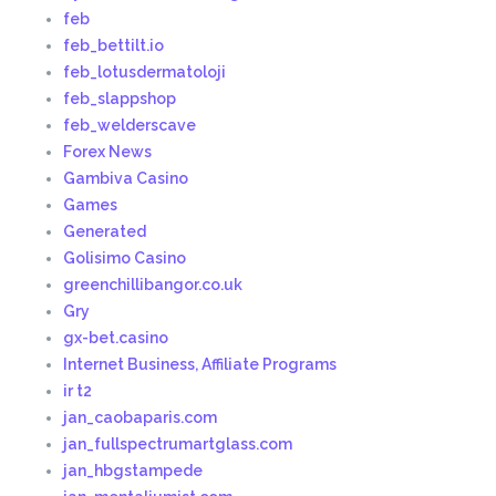
feb
feb_bettilt.io
feb_lotusdermatoloji
feb_slappshop
feb_welderscave
Forex News
Gambiva Casino
Games
Generated
Golisimo Casino
greenchillibangor.co.uk
Gry
gx-bet.casino
Internet Business, Affiliate Programs
ir t2
jan_caobaparis.com
jan_fullspectrumartglass.com
jan_hbgstampede