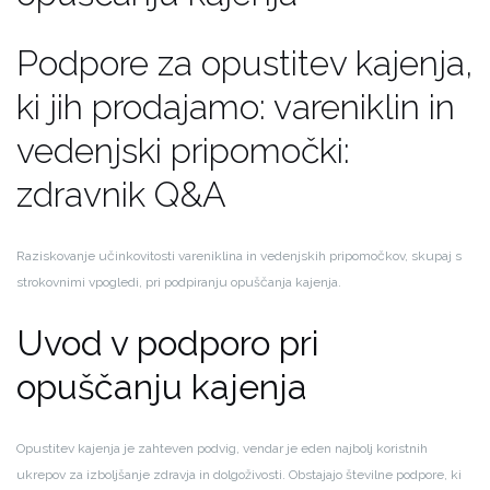
Podpore za opustitev kajenja,
ki jih prodajamo: vareniklin in
vedenjski pripomočki:
zdravnik Q&A
Raziskovanje učinkovitosti vareniklina in vedenjskih pripomočkov, skupaj s
strokovnimi vpogledi, pri podpiranju opuščanja kajenja.
Uvod v podporo pri
opuščanju kajenja
Opustitev kajenja je zahteven podvig, vendar je eden najbolj koristnih
ukrepov za izboljšanje zdravja in dolgoživosti. Obstajajo številne podpore, ki