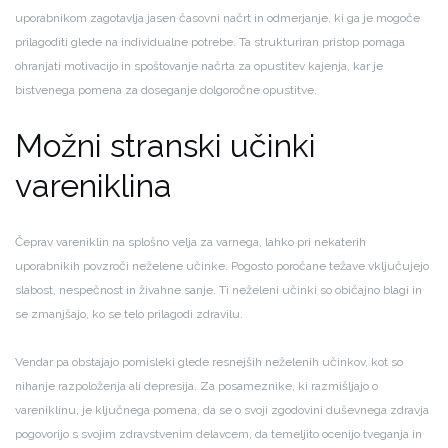
uporabnikom zagotavlja jasen časovni načrt in odmerjanje, ki ga je mogoče
prilagoditi glede na individualne potrebe. Ta strukturiran pristop pomaga
ohranjati motivacijo in spoštovanje načrta za opustitev kajenja, kar je
bistvenega pomena za doseganje dolgoročne opustitve.
Možni stranski učinki
vareniklina
Čeprav vareniklin na splošno velja za varnega, lahko pri nekaterih
uporabnikih povzroči neželene učinke. Pogosto poročane težave vključujejo
slabost, nespečnost in živahne sanje. Ti neželeni učinki so običajno blagi in
se zmanjšajo, ko se telo prilagodi zdravilu.
Vendar pa obstajajo pomisleki glede resnejših neželenih učinkov, kot so
nihanje razpoloženja ali depresija. Za posameznike, ki razmišljajo o
vareniklinu, je ključnega pomena, da se o svoji zgodovini duševnega zdravja
pogovorijo s svojim zdravstvenim delavcem, da temeljito ocenijo tveganja in