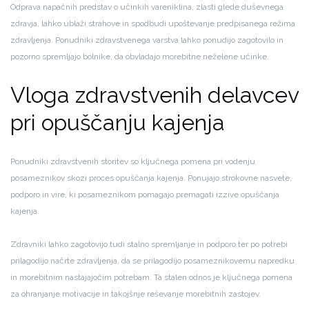
Odprava napačnih predstav o učinkih vareniklina, zlasti glede duševnega
zdravja, lahko ublaži strahove in spodbudi upoštevanje predpisanega režima
zdravljenja. Ponudniki zdravstvenega varstva lahko ponudijo zagotovilo in
pozorno spremljajo bolnike, da obvladajo morebitne neželene učinke.
Vloga zdravstvenih delavcev
pri opuščanju kajenja
Ponudniki zdravstvenih storitev so ključnega pomena pri vodenju
posameznikov skozi proces opuščanja kajenja. Ponujajo strokovne nasvete,
podporo in vire, ki posameznikom pomagajo premagati izzive opuščanja
kajenja.
Zdravniki lahko zagotovijo tudi stalno spremljanje in podporo ter po potrebi
prilagodijo načrte zdravljenja, da se prilagodijo posameznikovemu napredku
in morebitnim nastajajočim potrebam. Ta stalen odnos je ključnega pomena
za ohranjanje motivacije in takojšnje reševanje morebitnih zastojev.