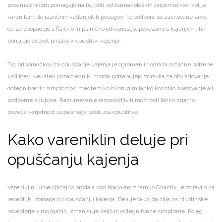
posameznikom pomagajo na tej poti, od farmakoloških pripomočkov, kot je
vareniklin, do različnih vedenjskih posegov. Te podpore so zasnovane tako,
da se spopadajo s fizično in psihično odvisnostjo, povezano s kajenjem, ter
ponujajo celovit pristop k opustitvi kajenja.
Trg pripomočkov za opuščanje kajenja je ogromen in odraža različne potrebe
kadilcev. Nekateri posamezniki morda potrebujejo zdravila za obvladovanje
odtegnitvenih simptomov, medtem ko bi drugim lahko koristilo svetovanje ali
podporne skupine. Razumevanje razpoložljivih možnosti lahko znatno
poveča verjetnost uspešnega poskusa opustitve.
Kako vareniklin deluje pri
opuščanju kajenja
Vareniklin, ki se običajno prodaja pod blagovno znamko Chantix, je zdravilo na
recept, ki pomaga pri opuščanju kajenja. Deluje tako, da cilja na nikotinske
receptorje v možganih, zmanjšuje željo in odtegnitvene simptome. Poleg