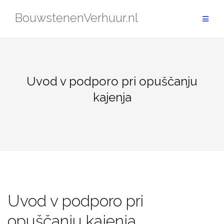
Skip
BouwstenenVerhuur.nl
to
content
Uvod v podporo pri opuščanju
kajenja
Uvod v podporo pri
opuščanju kajenja