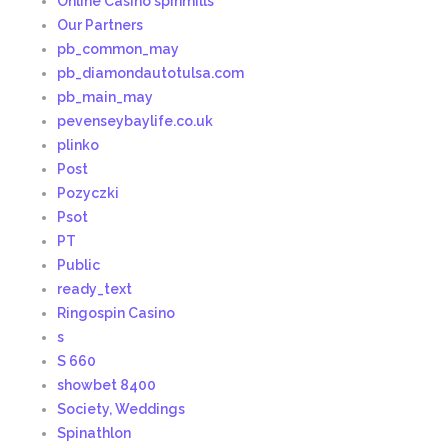
Online Casino spinmills
Our Partners
pb_common_may
pb_diamondautotulsa.com
pb_main_may
pevenseybaylife.co.uk
plinko
Post
Pozyczki
Psot
PT
Public
ready_text
Ringospin Casino
s
S 660
showbet 8400
Society, Weddings
Spinathlon