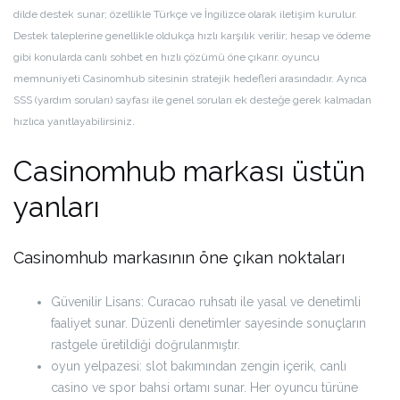
dilde destek sunar; özellikle Türkçe ve
İngilizce
olarak iletişim
kurulur.
Destek taleplerine genellikle oldukça hızlı karşılık verilir; hesap ve ödeme
gibi
konularda canlı sohbet en hızlı çözümü öne çıkarır. oyuncu
memnuniyeti Casinomhub sitesinin stratejik hedefleri arasındadır. Ayrıca
SSS (yardım soruları)
sayfası ile genel soruları ek desteğe
gerek kalmadan
hızlıca
yanıtlayabilirsiniz.
Casinomhub markası üstün
yanları
Casinomhub markasının öne çıkan noktaları
Güvenilir Lisans: Curacao
ruhsatı ile yasal ve denetimli
faaliyet sunar. Düzenli
denetimler
sayesinde sonuçların
rastgele üretildiği
doğrulanmıştır.
oyun yelpazesi: slot bakımından zengin
içerik, canlı
casino ve spor bahsi ortamı
sunar. Her oyuncu türüne