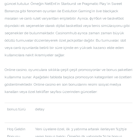
güncel tutulur. Örneğin NetEnt’in Starburst
ve Pragmatic Play’in Sweet
Bonanza gibi fenomen
oyunları ile
Evolution Gaming’in live blackjack
masaları
ve canlı rulet
varyantları
erişilebilir. Ayrıca, футбол ve basketbol
dışındaki ek
seçenekler olarak dijital basketbol
veya tenis simülasyonu gibi
seçenekler de bulunmaktadır. Casinomhub ayrıca zaman zaman
büyük
ödüllü turnuvalar düzenleyerek özel jackpotlar dağıtır. Bu turnuvalar, slot
veya canlı oyunlarda belirli bir süre içinde en
yüksek kazancı elde
eden
kullanıcılara nakit
ikramiyeler
sağlar.
Online casino, oyunculara sıklıkla
çeşit çeşit promosyonlar ve
bonus
paketleri
kullanıma
sunar. Aşağıdaki tabloda başlıca promosyon
kategorileri ve
özetleri
gösterilmektedir. Online casino en son bonuslarını resmi sosyal medya
kanalları veya özel teklifler sayfası üzerinden günceller:
bonus türü
detay
Hoş Geldin
Yeni üyelere özel, ilk 3 yatırıma artarak
ilerleyen %375’e
Bonusu
varan
bonus hakkı. Örneğin ilk yatırımda %125 bonus,