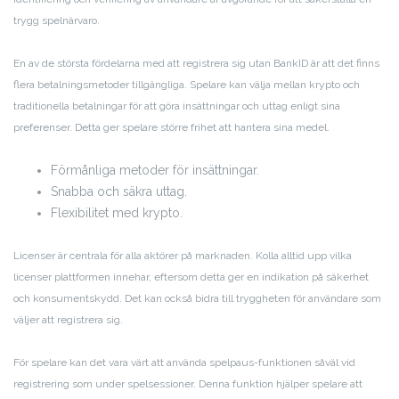
trygg spelnärvaro.
En av de största fördelarna med att registrera sig utan BankID är att det finns
flera betalningsmetoder tillgängliga. Spelare kan välja mellan krypto och
traditionella betalningar för att göra insättningar och uttag enligt sina
preferenser. Detta ger spelare större frihet att hantera sina medel.
Förmånliga metoder för insättningar.
Snabba och säkra uttag.
Flexibilitet med krypto.
Licenser är centrala för alla aktörer på marknaden. Kolla alltid upp vilka
licenser plattformen innehar, eftersom detta ger en indikation på säkerhet
och konsumentskydd. Det kan också bidra till tryggheten för användare som
väljer att registrera sig.
För spelare kan det vara värt att använda spelpaus-funktionen såväl vid
registrering som under spelsessioner. Denna funktion hjälper spelare att