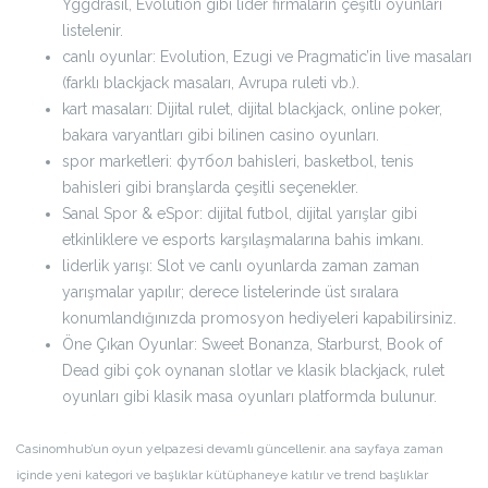
Yggdrasil, Evolution gibi lider
firmaların çeşitli oyunları
listelenir.
canlı oyunlar: Evolution, Ezugi ve Pragmatic’in live masaları
(farklı blackjack
masaları, Avrupa ruleti vb.).
kart masaları: Dijital
rulet, dijital blackjack, online poker,
bakara varyantları gibi bilinen casino oyunları.
spor
marketleri: футбол bahisleri, basketbol, tenis
bahisleri gibi branşlarda çeşitli seçenekler.
Sanal Spor & eSpor: dijital futbol, dijital yarışlar gibi
etkinliklere ve esports
karşılaşmalarına bahis imkanı.
liderlik yarışı: Slot ve canlı oyunlarda zaman zaman
yarışmalar yapılır;
derece listelerinde üst sıralara
konumlandığınızda promosyon hediyeleri
kapabilirsiniz.
Öne Çıkan Oyunlar: Sweet Bonanza, Starburst, Book of
Dead gibi
çok oynanan slotlar ve klasik blackjack, rulet
oyunları gibi klasik masa oyunları
platformda bulunur.
Casinomhub’un oyun yelpazesi devamlı
güncellenir. ana sayfaya
zaman
içinde yeni kategori
ve başlıklar kütüphaneye
katılır ve trend
başlıklar