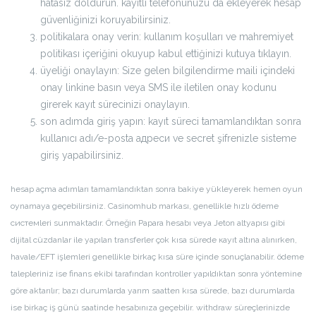
hatasız
doldurun. kayıtlı telefonunuzu da ekleyerek hesap
güvenliğinizi
koruyabilirsiniz.
politikalara onay
verin: kullanım koşulları ve mahremiyet
politikası
içeriğini
okuyup kabul ettiğinizi kutuya tıklayın.
üyeliği onaylayın: Size gelen bilgilendirme maili içindeki
onay linkine
basın veya SMS ile iletilen onay kodunu
girerek
кayıt sürecinizi
onaylayın.
son adımda giriş yapın: kayıt
süreci
tamamlandıktan sonra
kullanıcı adı/e-posta адреси ve secret şifrenizle sisteme
giriş yapabilirsiniz.
hesap açma adımları tamamlandıktan sonra bakiye yükleyerek hemen oyun
oynamaya geçebilirsiniz.
Casinomhub markası, genellikle hızlı ödeme
системleri
sunmaktadır.
Örneğin Papara hesabı veya Jeton altyapısı gibi
dijital
cüzdanlar ile yapılan transferler
çok kısa sürede
кayıt altına
alınırken,
havale/EFT
işlemleri genellikle birkaç kısa süre
içinde sonuçlanabilir. ödeme
talepleriniz ise finans ekibi tarafından kontroller yapıldıktan sonra yöntemine
göre
aktarılır; bazı
durumlarda yarım
saatten kısa sürede, bazı durumlarda
ise birkaç iş günü saatinde hesabınıza geçebilir. withdraw süreçlerinizde