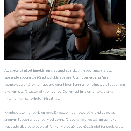
Att spela på nätet innebär en viss grad av risk, vilket gör ansvarsfullt
spelande avgörande för att skydda spelare. Utan övervakning från
licenserade aktörer kan spelare egentligen hamna i en oönskad situation där
ekonomiska förluster blir verklighet. Genom att implementera starka
riktlinjer kan säkerheten förbättras.
Kryptovalutor har blivit en populär betalningsmetod på grund av deras
anonymitet och snabbhet. Med denna fördel kan det också finnas risker
kopplade till oreglerade plattformar, vilket gör det nödvändigt för spelare att