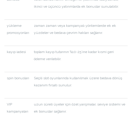
ikinci ve üçüncü yatırımlarda ek bonuslar
sunulabilir.
yükleme
zaman zaman veya kampanyalı yöntemlerde ek ek
promosyonları
yüzdeler ve bedava çevrim hakları sağlanır.
kayıp iadesi
toplam kayıp tutarının %10-25’ine kadar kısmi geri
ödeme
verilebilir.
spin bonusları
Seçili slot oyunlarında kullanılmak üzere bedava dönüş
kazanım fırsatı sunulur.
VIP
uzun
süreli üyeler için özel
yarışmalar, seviye sistemi ve
kampanyaları
ek
bonuslar
sağlanır.