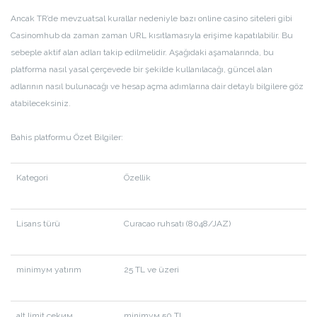
Ancak TR’de mevzuatsal
kurallar
nedeniyle bazı online casino siteleri gibi
Casinomhub da
zaman zaman URL kısıtlamasıyla erişime kapatılabilir.
Bu
sebeple aktif alan adları takip
edilmelidir. Aşağıdaki
aşamalarında, bu
platforma nasıl
yasal çerçevede bir şekilde
kullanılacağı, güncel alan
adlarının nasıl bulunacağı ve hesap açma adımlarına dair
detaylı
bilgilere
göz
atabileceksiniz.
Bahis platformu
Özet
Bilgiler:
Kategori
Özellik
Lisans türü
Curacao ruhsatı (8048/JAZ)
minimум yatırım
25 TL ve üzeri
alt limit çekим
minimум 50 TL