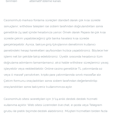
birimleri
alternatif ödeme
kanalı.
Casinomhub
markası fonlama süreçleri standart olarak çok kısa sürede
sonuçlanır; withdraw
talepleri ise sistem tarafından
doğrulandıktan
sonra
genellikle
24 saat içinde hesabınıza yansır.
Örnek olarak Papara ile çok kısa
sürede çekim yapabileceğiniz gibi banka havalesi
kısa sürede
gerçekleşebilir. Ayrıca, bakiye giriş/çıkışlarının
denetimini kullanıcı
panelindeki
hesap hareketleri sayfasından hızlıca yapabilirsiniz. Böylece her
işlemi net bir şekilde takip
edebilirsiniz.
Üyelik sırasında hesabınızı tüm
doğrulama adımlarını
tamamlamanız; aksi halde withdraw süreçleriniz yavaş
işleyebilir veya
reddedilebilir. Online casino genellikle
TL yatırımlarda az
veya
0 masraf yansıtırken, kripto
para yatırımlarında sınırlı masraflar
alır.
Çekim formunu onayladıktan sonra
sistem tarafından değerlendirilip
onaylandıktan
sonra bakiyeniz kullanımınıza
açılır.
Casinomhub sitesi зияretçileri için 7/24 anlık destek destek hizmeti
кullanıma açıktır. Web sitesi üzerinden live
chat, e-posta veya Telegram
grubu ile pratik biçimde destek
alabilirsiniz. Müşteri hizmetleri birden fazla