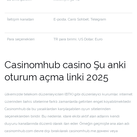
İletişim kanalları
E-posta, Canlı Sohbet, Telegram
Para seçenekleri
TR para birimi,
US Dollar,
Euro
Casinomhub casino Şu anki
oturum açma linki 2025
ülkemizde telekom düzenleyicileri
(BTK) gibi düzenleyici kurumlar,
internet
üzerinden bahis
sitelerine farklı zamanlarda getirilen
engel
koyabilmektedir.
Casinomhub da bu
yasaklardan karşılaşabilen oyun
sitelerinden
seçeneklerden biridir. Bu nedenle, idare ekibi aktif alan adlarını kendi
duyuru kanallarında düzenli
olarak
ilan eder.
Örneğin geçmişte ana alan adı
casinomhub.com devre dışı bırakılarak
casinomhub.me доменi veya