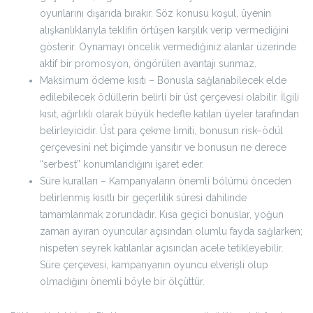
oyunlarını dışarıda bırakır. Söz konusu koşul, üyenin
alışkanlıklarıyla teklifin örtüşen karşılık verip vermediğini
gösterir. Oynamayı öncelik vermediğiniz alanlar üzerinde
aktif bir promosyon, öngörülen avantajı sunmaz.
Maksimum ödeme kısıtı – Bonusla sağlanabilecek elde
edilebilecek ödüllerin belirli bir üst çerçevesi olabilir. İlgili
kısıt, ağırlıklı olarak büyük hedefle katılan üyeler tarafından
belirleyicidir. Üst para çekme limiti, bonusun risk–ödül
çerçevesini net biçimde yansıtır ve bonusun ne derece
“serbest” konumlandığını işaret eder.
Süre kuralları – Kampanyaların önemli bölümü önceden
belirlenmiş kısıtlı bir geçerlilik süresi dahilinde
tamamlanmak zorundadır. Kısa geçici bonuslar, yoğun
zaman ayıran oyuncular açısından olumlu fayda sağlarken;
nispeten seyrek katılanlar açısından acele tetikleyebilir.
Süre çerçevesi, kampanyanın oyuncu elverişli olup
olmadığını önemli böyle bir ölçüttür.