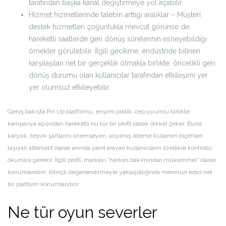
tarafından başka kanal değiştirmeye yol açabilir.
Hizmet hizmetlerinde talebin arttığı aralıklar – Müşteri
destek hizmetleri çoğunlukla mevcut görünse de,
hareketli saatlerde geri dönüş sürelerinin esneyebildiği
örnekler görülebilir. İlgili gecikme, endüstride bilinen
karşılaşılan net bir gerçeklik olmakla birlikte, öncelikli geri
dönüş durumu olan kullanıcılar tarafından etkileşimi yer
yer olumsuz etkileyebilir.
Geniş bakışta Pin Up platformu, erişimi pratik, cep uyumlu birlikte
kampanya açısından hareketli bu tür bir profil olarak dikkat çeker. Buna
karşılık, teşvik şartlarını önemseyen, alışılmış ödeme kullanım biçimleri
taşıyan alternatif olarak anında yanıt arayan kullanıcıların özellikle kontrollü
okuması gerekir. İlgili profil, markayı “herkes bakımından mükemmel” olarak
konumlandırır; bilinçli değerlendirmeyle yaklaşıldığında memnun edici net
bir platform konumlandırır.
Ne tür oyun severler