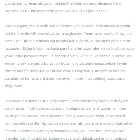
Up platformu, finansal çözümleri birlikte ödeme süresi alanında hangi
biçimde bu tür bir çerçevede yer alıyor başlığı değer kazanır.
Pin Up yapısı, çeşitli profil beklentilerine yanıt sunabilmek amacıyla çeşitli
fon transfer ile withdrawal çözümü sağlamayı. Tanımlanan çeşitlilik, ağırlıklı
olarak çok uluslu katılımcı ağı hesaba katıldığında kullanışlı böyle bir katkı
kazandırır. Diğer birçok markada para transferi çözümleri ya da kısıtlı sunulur
yahut tekil pazarlar temelli nispeten elverişli dır. Pin Up sitesinin modeli da
en geniş şekilde geniş bu tür bir kullanıcı grubuna finansal erişim temin
etmek hedefindedir. Ne var ki söz konusu kapsam, tüm çözüm bazında
standart performans artı işlem deneyiminin teminat verildiği sonucunu
doğurmaz.
Para hareketi hızı unsuru, çoğu zaman katılımcı deneyimleriyle dolaysız
olarak eşleşir. Nakit deposit akışları ilk etapta eş zamanlı tamamlanırken,
nakit geri çekme adımları nispeten ilave güvenlik artı doğrulama evresi
bünyesinde taşır. Pin Up yapısında da uyumlu böyle bir model dikkat çeker:
finansal eklemeler akıcı aynı zamanda kolay şekillenirken, para çekme
işlemleri belirli kontrol süreçlerine dayanarak dalgalı zaman dilimlerinde