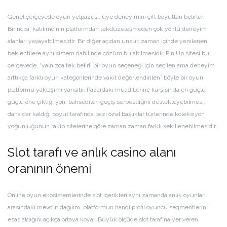
Genel çerçevede oyun yelpazesi, üye deneyimini çift boyuttan belirler.
Birincisi, katılımcının platformdan tekdüzeleşmeden çok yönlü deneyim
alanları yaşayabilmesidir. Bir diğer açıdan unsur, zaman içinde yenilenen
beklentilere aynı sistem dahilinde çözüm bulabilmesidir. Pin Up sitesi bu
çerçevede, “yalnızca tek belirli bir oyun seçeneği için seçilen ama deneyim
arttıkça farklı oyun kategorilerinde vakit değerlendirilen” böyle bir oyun
platformu yaklaşımı yansıtır. Pazardaki muadillerine karşısında en güçlü
güçlü öne çıktığı yön, bahsedilen geçiş serbestliğini destekleyebilmesi;
daha dar kaldığı boyut tarafında bazı özel başlıklar türlerinde koleksiyon
yoğunluğunun rakip sitelerine göre zaman zaman farklı şekillenebilmesidir.
Slot tarafı ve anlık casino alanı
oranının önemi
Online oyun ekosistemlerinde slot içerikleri aynı zamanda anlık oyunları
arasındaki mevcut dağılım, platformun hangi profil oyuncu segmentlerini
esas aldığını açıkça ortaya koyar. Büyük ölçüde slot tarafına yer veren