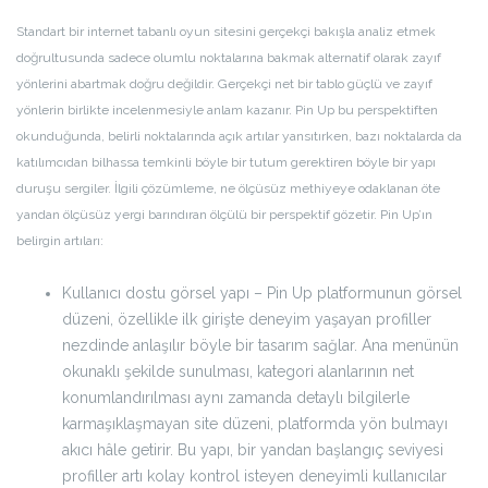
Standart bir internet tabanlı oyun sitesini gerçekçi bakışla analiz etmek
doğrultusunda sadece olumlu noktalarına bakmak alternatif olarak zayıf
yönlerini abartmak doğru değildir. Gerçekçi net bir tablo güçlü ve zayıf
yönlerin birlikte incelenmesiyle anlam kazanır. Pin Up bu perspektiften
okunduğunda, belirli noktalarında açık artılar yansıtırken, bazı noktalarda da
katılımcıdan bilhassa temkinli böyle bir tutum gerektiren böyle bir yapı
duruşu sergiler. İlgili çözümleme, ne ölçüsüz methiyeye odaklanan öte
yandan ölçüsüz yergi barındıran ölçülü bir perspektif gözetir. Pin Up’ın
belirgin artıları:
Kullanıcı dostu görsel yapı – Pin Up platformunun görsel
düzeni, özellikle ilk girişte deneyim yaşayan profiller
nezdinde anlaşılır böyle bir tasarım sağlar. Ana menünün
okunaklı şekilde sunulması, kategori alanlarının net
konumlandırılması aynı zamanda detaylı bilgilerle
karmaşıklaşmayan site düzeni, platformda yön bulmayı
akıcı hâle getirir. Bu yapı, bir yandan başlangıç seviyesi
profiller artı kolay kontrol isteyen deneyimli kullanıcılar