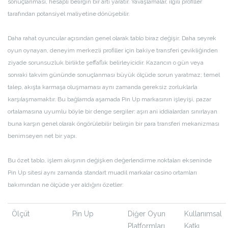
sonuçlanması, hesaplı belirgin bir artı yaratır. Yavaşlamalar, ilgili profiller
tarafından potansiyel maliyetine dönüşebilir.
Daha rahat oyuncular açısından genel olarak tablo biraz değişir. Daha seyrek
oyun oynayan, deneyim merkezli profiller için bakiye transferi çevikliğinden
ziyade sorunsuzluk birlikte şeffaflık belirleyicidir. Kazancın o gün veya
sonraki takvim gününde sonuçlanması büyük ölçüde sorun yaratmaz; temel
talep, akışta karmaşa oluşmaması aynı zamanda gereksiz zorluklarla
karşılaşmamaktır. Bu bağlamda aşamada Pin Up markasının işleyişi, pazar
ortalamasına uyumlu böyle bir denge sergiler: aşırı ani iddialardan sınırlayan
buna karşın genel olarak öngörülebilir belirgin bir para transferi mekanizması
benimseyen net bir yapı.
Bu özet tablo, işlem akışının değişken değerlendirme noktaları ekseninde
Pin Up sitesi aynı zamanda standart muadil markalar casino ortamları
bakımından ne ölçüde yer aldığını özetler:
Ölçüt
Pin Up
Diğer Oyun
Kullanımsal
Platformları
Katkı