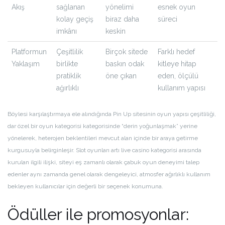
Akış
sağlanan
yönelimi
esnek oyun
kolay geçiş
biraz daha
süreci
imkânı
keskin
Platformun
Çeşitlilik
Birçok sitede
Farklı hedef
Yaklaşım
birlikte
baskın odak
kitleye hitap
pratiklik
öne çıkan
eden, ölçülü
ağırlıklı
kullanım yapısı
Böylesi karşılaştırmaya ele alındığında Pin Up sitesinin oyun yapısı çeşitliliği,
dar özel bir oyun kategorisi kategorisinde “derin yoğunlaşmak” yerine
yönelerek, heterojen beklentileri mevcut alan içinde bir araya getirme
kurgusuyla belirginleşir. Slot oyunları artı live casino kategorisi arasında
kurulan ilgili ilişki, siteyi eş zamanlı olarak çabuk oyun deneyimi talep
edenler aynı zamanda genel olarak dengeleyici, atmosfer ağırlıklı kullanım
bekleyen kullanıcılar için değerli bir seçenek konumuna.
Ödüller ile promosyonlar: