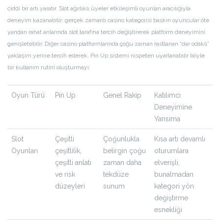
ciddi bir artı yaratır. Slot ağırlıklı üyeler etkileşimli oyunları aracılığıyla
deneyim kazanabilir; gerçek zamanlı casino kategorisi baskın oyuncular öte
yandan rahat anlarında slot tarafına tercih değiştirerek platform deneyimini
genişletebilir. Diğer casino platformlarında çoğu zaman rastlanan “dar odaklı”
yaklaşım yerine tercih ederek, Pin Up sistemi nispeten uyarlanabilir böyle
bir kullanım rutini oluşturmayı.
Oyun Türü
Pin Up
Genel Rakip
Katılımcı
Deneyimine
Yansıma
Slot
Çeşitli
Çoğunlukla
Kısa artı devamlı
Oyunları
çeşitlilik,
belirgin çoğu
oturumlara
çeşitli anlatı
zaman daha
elverişli,
ve risk
tekdüze
bunalmadan
düzeyleri
sunum
kategori yön
değiştirme
esnekliği