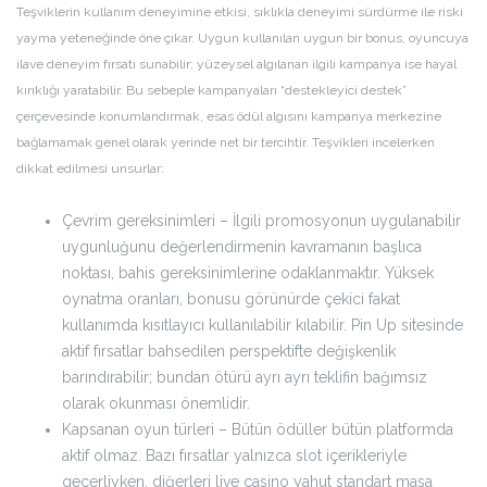
Teşviklerin kullanım deneyimine etkisi, sıklıkla deneyimi sürdürme ile riski
yayma yeteneğinde öne çıkar. Uygun kullanılan uygun bir bonus, oyuncuya
ilave deneyim fırsatı sunabilir; yüzeysel algılanan ilgili kampanya ise hayal
kırıklığı yaratabilir. Bu sebeple kampanyaları “destekleyici destek”
çerçevesinde konumlandırmak, esas ödül algısını kampanya merkezine
bağlamamak genel olarak yerinde net bir tercihtir. Teşvikleri incelerken
dikkat edilmesi unsurlar:
Çevrim gereksinimleri – İlgili promosyonun uygulanabilir
uygunluğunu değerlendirmenin kavramanın başlıca
noktası, bahis gereksinimlerine odaklanmaktır. Yüksek
oynatma oranları, bonusu görünürde çekici fakat
kullanımda kısıtlayıcı kullanılabilir kılabilir. Pin Up sitesinde
aktif fırsatlar bahsedilen perspektifte değişkenlik
barındırabilir; bundan ötürü ayrı ayrı teklifin bağımsız
olarak okunması önemlidir.
Kapsanan oyun türleri – Bütün ödüller bütün platformda
aktif olmaz. Bazı fırsatlar yalnızca slot içerikleriyle
geçerliyken, diğerleri live casino yahut standart masa