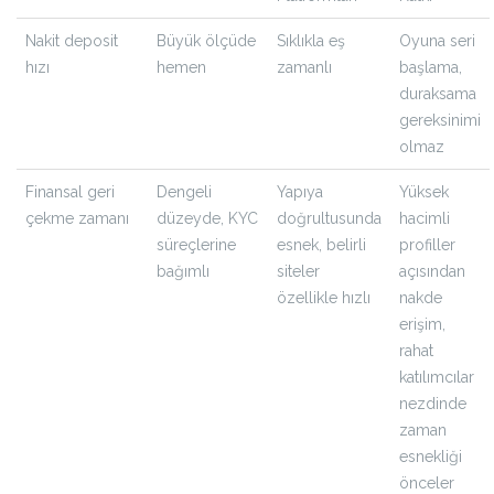
Nakit deposit
Büyük ölçüde
Sıklıkla eş
Oyuna seri
hızı
hemen
zamanlı
başlama,
duraksama
gereksinimi
olmaz
Finansal geri
Dengeli
Yapıya
Yüksek
çekme zamanı
düzeyde, KYC
doğrultusunda
hacimli
süreçlerine
esnek, belirli
profiller
bağımlı
siteler
açısından
özellikle hızlı
nakde
erişim,
rahat
katılımcılar
nezdinde
zaman
esnekliği
önceler