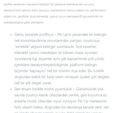
profile seslenen kapsamlı belirgin bir çerçeve belirlese de, oyuncu
deneyiminin tatmin edici sonucu; beklentinin bonus odaklı mı, performans
odaklı mı, çeşitlilik olup olmadığı, yahut uzun perspektifli güvenilirlik mı
şekillendiğine göre şekillenir.
Geniş seçenek portföyü – Pin Up’ın pazardaki en belirgin
net konumlandırma unsurlarından parçası, oyuncuya
“esneklik” algısını belirgin sunmasıdır. Slot severler,
interaktif casino meraklıları ve bilinen masa oyunları
oyunlarına ilgi duyanlar aynı çatı kapsamında çok yönlü
içeriklere deneyimleyebildiğinde, platform belirgin
biçimde “kapsayıcı” net bir izlenim inşa eder. Bu özellik
doğrudan belirli bir türle sınırlı olmayan üyeler için değerli
net bir artı değer sunar.
Seri erişim birlikte mobil uyumluluk – Günümüzde çok
sayıda oyuncu klasik cihazlardan yerine, gün boyunca az
aralarla mobil cihazdan oyun oynuyor. Pin Up markasının
hızlı ulaşım bakışı, doğrudan bu davranışa karşılık verir: dar