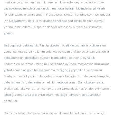
markalar çoğu zaman dinamik oynanan, kısa eğlenceyi amaçlarken; live
casino deneyimi odağı baskın olan markalar belirgin biçimde karşılıklı artı
“birebir casino ortamı deneyimi” önceleyen üyeleri kendine çekmeyi gözetir.
Pin Up platformu ilgili iki farklı alan genelinde sert böyle bir sınır kurmak
yerine tercih ederek, nispeten dengeli artı esnek bir yapı oluşturmaya
yönelir.
Slot cephesindeki ağırlık, Pin Up sitesinin özellikle taşınabilir profiller aynı
zamanda kısa süreli kullanım anlarıyla oynayan profiller açısından erişilebilir
şekillenmesini destekler. Yüksek içerik adedi, çok yönlü oynaklık
kademeleri ile tematik zenginlik sayesinde oyuncu, motivasyon durumuna
yahut zamanına göre hızlıca oynama tarzı geçiş yapabilir. Live oyunları
tarafıysa mevcut yapının dengeleyici olarak belirgin biçimde yavaş tempolu,
daha istikrarlı artı deneyim temelli bir kategori sunar. Bu noktadaki yapı,
profilin salt “aksiyon almak” olmayıp, aynı zamanda atmosferi deneyimlemek
istediği zamanlarda bile oyun ortamında bağlı kalmasını uygulanabilir
destekler.
Bu tür bir bakış, değişken oyun alışkanlıklarına barındıran kullanıcılar için