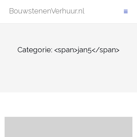
Skip
BouwstenenVerhuur.nl
to
content
Categorie: <span>jan5</span>