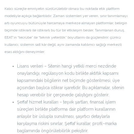
Kalıcı süreçte emniyetin sürdürülebilir olması bu noktada etik platform
modeliyle açıkça bağlantılıdır. Zaman sistemleri yer veren, sınır tanımlamayı
artı oyuncuyu bütünüyle harcamaya merkeze almayan platformlar, belirgin
biçimde istikrarlı ile istikrarlı bu tür bir etkileşim besler. Tanımlanan duruş,
EEAT’in “tecrübe” ile “teknik yeterlilik” boyutlarını da güçlendirir; çünkü
kullanıcı, sistemin salt kâr değil, aynı zamanda katılımcı sağlığı merkezli
esas aldığını deneyimler.
Lisans verileri – Sitenin hangi yetkili merci nezdinde
onaylandığı, regülasyon kodu birlikte aktiflik kapsamı
kapsamındaki bilgilerin net biçimde gösterilmesi, üye
açısından başlıca istikrar işaretidir. Bu açıklamalar, sitenin
hesap verebilir bir çerçevede çalıştığını gösterir.
Şeffaf hizmet kuralları – teşvik şartları, finansal işlem
süreçleri birlikte platforma dair platform kurallarının
anlaşılır bir üslupla sunulması, şaşırtıcı detaylarla
karşılaşma riskini sınırlar. Şeffaf kurallar, profil–marka
bağlamında öngörülebilirlik pekiştirir.