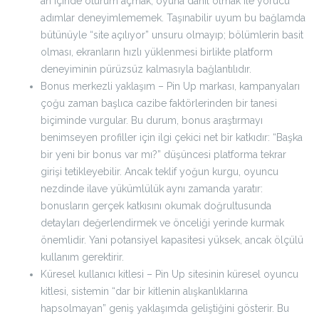
an içinde oturum açmak, oyuna dahil olmak ile yorucu
adımlar deneyimlememek. Taşınabilir uyum bu bağlamda
bütünüyle “site açılıyor” unsuru olmayıp; bölümlerin basit
olması, ekranların hızlı yüklenmesi birlikte platform
deneyiminin pürüzsüz kalmasıyla bağlantılıdır.
Bonus merkezli yaklaşım – Pin Up markası, kampanyaları
çoğu zaman başlıca cazibe faktörlerinden bir tanesi
biçiminde vurgular. Bu durum, bonus araştırmayı
benimseyen profiller için ilgi çekici net bir katkıdır: “Başka
bir yeni bir bonus var mı?” düşüncesi platforma tekrar
girişi tetikleyebilir. Ancak teklif yoğun kurgu, oyuncu
nezdinde ilave yükümlülük aynı zamanda yaratır:
bonusların gerçek katkısını okumak doğrultusunda
detayları değerlendirmek ve önceliği yerinde kurmak
önemlidir. Yani potansiyel kapasitesi yüksek, ancak ölçülü
kullanım gerektirir.
Küresel kullanıcı kitlesi – Pin Up sitesinin küresel oyuncu
kitlesi, sistemin “dar bir kitlenin alışkanlıklarına
hapsolmayan” geniş yaklaşımda geliştiğini gösterir. Bu