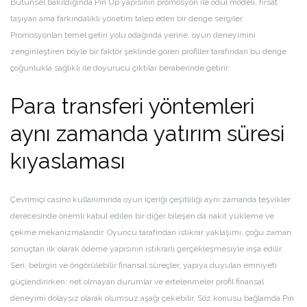
Bütünsel bakıldığında Pin Up yapısının promosyon ile ödül modeli, fırsat
taşıyan ama farkındalıklı yönetim talep eden bir denge sergiler.
Promosyonları temel getiri yolu odağında yerine, oyun deneyimini
zenginleştiren böyle bir faktör şeklinde gören profiller tarafından bu denge
çoğunlukla sağlıklı ile doyurucu çıktılar beraberinde getirir.
Para transferi yöntemleri
aynı zamanda yatırım süresi
kıyaslaması
Çevrimiçi casino kullanımında oyun içeriği çeşitliliği aynı zamanda teşvikler
derecesinde önemli kabul edilen bir diğer bileşen da nakit yükleme ve
çekme mekanizmalarıdır. Oyuncu tarafından istikrar yaklaşımı, çoğu zaman
sonuçtan ilk olarak ödeme yapısının istikrarlı gerçekleşmesiyle inşa edilir.
Seri, belirgin ve öngörülebilir finansal süreçler, yapıya duyulan emniyeti
güçlendirirken; net olmayan durumlar ve ertelenmeler profil finansal
deneyimi dolaysız olarak olumsuz aşağı çekebilir. Söz konusu bağlamda Pin