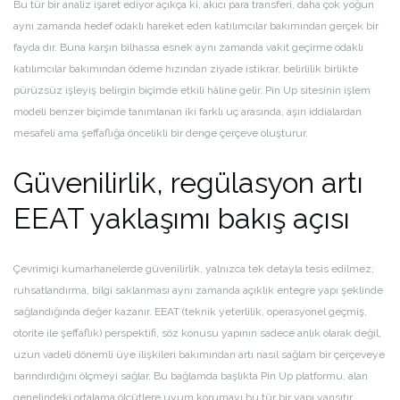
Bu tür bir analiz işaret ediyor açıkça ki, akıcı para transferi, daha çok yoğun
aynı zamanda hedef odaklı hareket eden katılımcılar bakımından gerçek bir
fayda dır. Buna karşın bilhassa esnek aynı zamanda vakit geçirme odaklı
katılımcılar bakımından ödeme hızından ziyade istikrar, belirlilik birlikte
pürüzsüz işleyiş belirgin biçimde etkili hâline gelir. Pin Up sitesinin işlem
modeli benzer biçimde tanımlanan iki farklı uç arasında, aşırı iddialardan
mesafeli ama şeffaflığa öncelikli bir denge çerçeve oluşturur.
Güvenilirlik, regülasyon artı
EEAT yaklaşımı bakış açısı
Çevrimiçi kumarhanelerde güvenilirlik, yalnızca tek detayla tesis edilmez;
ruhsatlandırma, bilgi saklanması aynı zamanda açıklık entegre yapı şeklinde
sağlandığında değer kazanır. EEAT (teknik yeterlilik, operasyonel geçmiş,
otorite ile şeffaflık) perspektifi, söz konusu yapının sadece anlık olarak değil,
uzun vadeli dönemli üye ilişkileri bakımından artı nasıl sağlam bir çerçeveye
barındırdığını ölçmeyi sağlar. Bu bağlamda başlıkta Pin Up platformu, alan
genelindeki ortalama ölçütlere uyum korumayı bu tür bir yapı yansıtır.