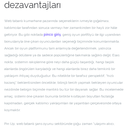
dezavantajları
Web tabanlı kumarhane pazarında seçeneklerin ivmeyle çoğalması,
katılımcılar tarafından sonuca varmayı her zamankinden bir hayli zor hâle
getiriyor. Bu gibi noktada
pinco giriş
, geniş oyun portföyü ile ilgi uyandıran
bonuslarıyla öne çıkan oyunculardan seçeneği biçiminde konumlanmakta.
Ancak bir oyun platformunu tam anlamıyla değerlendirmek, yalnızca
sağladığı ödüllere ya da sadece popülerliğine bakmakla sağlıklı değil. Esas
nokta; sistemin rakiplerine göre neyi daha güçlü başardığı, hangi başlık
alanlarda öngörüleri karşıladığı ve hangi alanlarda biraz daha temkinli bir
yaklaşım ihtiyaç duyduğudur. Bu nitelikte bir tarafsız perspektif, “hızlı
kazanç” beklentisinden öncelikle, bilinçli tercih yapmak bekleyen oyuncular
nezdinde belirgin biçimde mantıklı bu tür bir dayanak sağlar. Bu incelemede
amaç, sistemi öne çıkaran bununla birlikte kısıtlayan boyutları fazlalığa
kapılmadan, gerçek katılımcı yaklaşımları ile yaşantıları çerçevesinde ortaya
koymaktır.
Pin Up, web tabanlı şans oyunu sektöründe çoğu zaman “ulaşımı akıcı,