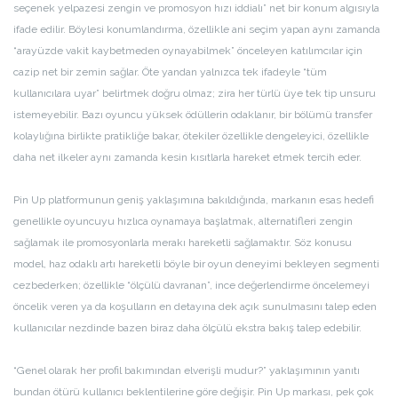
seçenek yelpazesi zengin ve promosyon hızı iddialı” net bir konum algısıyla
ifade edilir. Böylesi konumlandırma, özellikle ani seçim yapan aynı zamanda
“arayüzde vakit kaybetmeden oynayabilmek” önceleyen katılımcılar için
cazip net bir zemin sağlar. Öte yandan yalnızca tek ifadeyle “tüm
kullanıcılara uyar” belirtmek doğru olmaz; zira her türlü üye tek tip unsuru
istemeyebilir. Bazı oyuncu yüksek ödüllerin odaklanır, bir bölümü transfer
kolaylığına birlikte pratikliğe bakar, ötekiler özellikle dengeleyici, özellikle
daha net ilkeler aynı zamanda kesin kısıtlarla hareket etmek tercih eder.
Pin Up platformunun geniş yaklaşımına bakıldığında, markanın esas hedefi
genellikle oyuncuyu hızlıca oynamaya başlatmak, alternatifleri zengin
sağlamak ile promosyonlarla merakı hareketli sağlamaktır. Söz konusu
model, haz odaklı artı hareketli böyle bir oyun deneyimi bekleyen segmenti
cezbederken; özellikle “ölçülü davranan”, ince değerlendirme öncelemeyi
öncelik veren ya da koşulların en detayına dek açık sunulmasını talep eden
kullanıcılar nezdinde bazen biraz daha ölçülü ekstra bakış talep edebilir.
“Genel olarak her profil bakımından elverişli mudur?” yaklaşımının yanıtı
bundan ötürü kullanıcı beklentilerine göre değişir. Pin Up markası, pek çok