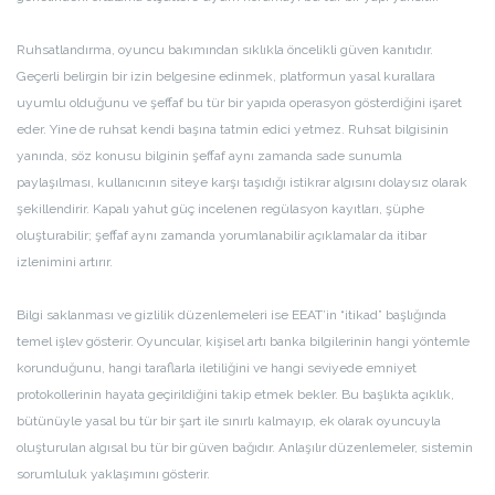
Ruhsatlandırma, oyuncu bakımından sıklıkla öncelikli güven kanıtıdır.
Geçerli belirgin bir izin belgesine edinmek, platformun yasal kurallara
uyumlu olduğunu ve şeffaf bu tür bir yapıda operasyon gösterdiğini işaret
eder. Yine de ruhsat kendi başına tatmin edici yetmez. Ruhsat bilgisinin
yanında, söz konusu bilginin şeffaf aynı zamanda sade sunumla
paylaşılması, kullanıcının siteye karşı taşıdığı istikrar algısını dolaysız olarak
şekillendirir. Kapalı yahut güç incelenen regülasyon kayıtları, şüphe
oluşturabilir; şeffaf aynı zamanda yorumlanabilir açıklamalar da itibar
izlenimini artırır.
Bilgi saklanması ve gizlilik düzenlemeleri ise EEAT’in “itikad” başlığında
temel işlev gösterir. Oyuncular, kişisel artı banka bilgilerinin hangi yöntemle
korunduğunu, hangi taraflarla iletiliğini ve hangi seviyede emniyet
protokollerinin hayata geçirildiğini takip etmek bekler. Bu başlıkta açıklık,
bütünüyle yasal bu tür bir şart ile sınırlı kalmayıp, ek olarak oyuncuyla
oluşturulan algısal bu tür bir güven bağıdır. Anlaşılır düzenlemeler, sistemin
sorumluluk yaklaşımını gösterir.