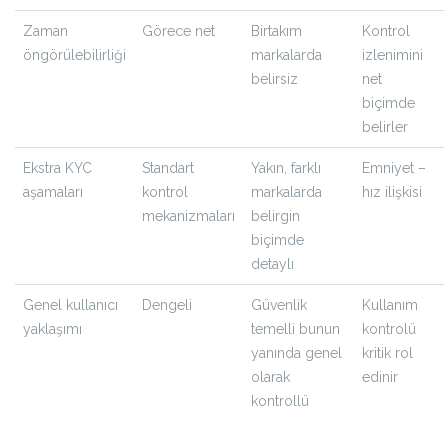
Zaman
Görece net
Birtakım
Kontrol
öngörülebilirliği
markalarda
izlenimini
belirsiz
net
biçimde
belirler
Ekstra KYC
Standart
Yakın, farklı
Emniyet –
aşamaları
kontrol
markalarda
hız ilişkisi
mekanizmaları
belirgin
biçimde
detaylı
Genel kullanıcı
Dengeli
Güvenlik
Kullanım
yaklaşımı
temelli bunun
kontrolü
yanında genel
kritik rol
olarak
edinir
kontrollü