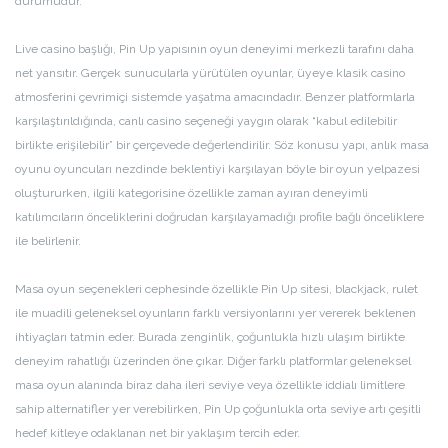
durumudur.
Live casino başlığı, Pin Up yapısının oyun deneyimi merkezli tarafını daha
net yansıtır. Gerçek sunucularla yürütülen oyunlar, üyeye klasik casino
atmosferini çevrimiçi sistemde yaşatma amacındadır. Benzer platformlarla
karşılaştırıldığında, canlı casino seçeneği yaygın olarak “kabul edilebilir
birlikte erişilebilir” bir çerçevede değerlendirilir. Söz konusu yapı, anlık masa
oyunu oyuncuları nezdinde beklentiyi karşılayan böyle bir oyun yelpazesi
oluştururken, ilgili kategorisine özellikle zaman ayıran deneyimli
katılımcıların önceliklerini doğrudan karşılayamadığı profile bağlı önceliklere
ile belirlenir.
Masa oyun seçenekleri cephesinde özellikle Pin Up sitesi, blackjack, rulet
ile muadili geleneksel oyunların farklı versiyonlarını yer vererek beklenen
ihtiyaçları tatmin eder. Burada zenginlik, çoğunlukla hızlı ulaşım birlikte
deneyim rahatlığı üzerinden öne çıkar. Diğer farklı platformlar geleneksel
masa oyun alanında biraz daha ileri seviye veya özellikle iddialı limitlere
sahip alternatifler yer verebilirken, Pin Up çoğunlukla orta seviye artı çeşitli
hedef kitleye odaklanan net bir yaklaşım tercih eder.