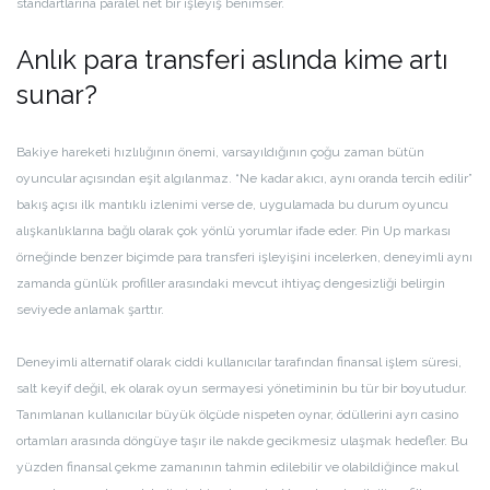
standartlarına paralel net bir işleyiş benimser.
Anlık para transferi aslında kime artı
sunar?
Bakiye hareketi hızlılığının önemi, varsayıldığının çoğu zaman bütün
oyuncular açısından eşit algılanmaz. “Ne kadar akıcı, aynı oranda tercih edilir”
bakış açısı ilk mantıklı izlenimi verse de, uygulamada bu durum oyuncu
alışkanlıklarına bağlı olarak çok yönlü yorumlar ifade eder. Pin Up markası
örneğinde benzer biçimde para transferi işleyişini incelerken, deneyimli aynı
zamanda günlük profiller arasındaki mevcut ihtiyaç dengesizliği belirgin
seviyede anlamak şarttır.
Deneyimli alternatif olarak ciddi kullanıcılar tarafından finansal işlem süresi,
salt keyif değil, ek olarak oyun sermayesi yönetiminin bu tür bir boyutudur.
Tanımlanan kullanıcılar büyük ölçüde nispeten oynar, ödüllerini ayrı casino
ortamları arasında döngüye taşır ile nakde gecikmesiz ulaşmak hedefler. Bu
yüzden finansal çekme zamanının tahmin edilebilir ve olabildiğince makul