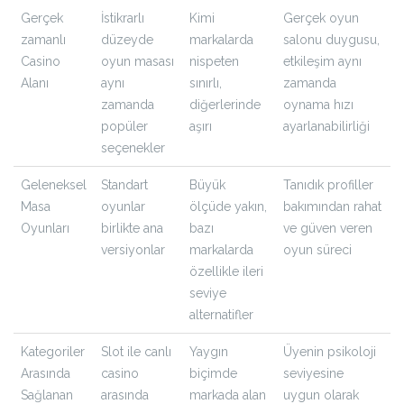
Gerçek
İstikrarlı
Kimi
Gerçek oyun
zamanlı
düzeyde
markalarda
salonu duygusu,
Casino
oyun masası
nispeten
etkileşim aynı
Alanı
aynı
sınırlı,
zamanda
zamanda
diğerlerinde
oynama hızı
popüler
aşırı
ayarlanabilirliği
seçenekler
Geleneksel
Standart
Büyük
Tanıdık profiller
Masa
oyunlar
ölçüde yakın,
bakımından rahat
Oyunları
birlikte ana
bazı
ve güven veren
versiyonlar
markalarda
oyun süreci
özellikle ileri
seviye
alternatifler
Kategoriler
Slot ile canlı
Yaygın
Üyenin psikoloji
Arasında
casino
biçimde
seviyesine
Sağlanan
arasında
markada alan
uygun olarak