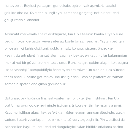
ilerleyebilir. Böylesi yaklaşım, genel kabul gören yaklaşımlarla paralel
şekilde olsa da, üyelerin bilinçli aynı zamanda gerçekçi net bir beklenti
geliştirmesini önceler.
Alternatif markalarla analiz edildiğinde, Pin Up sitesinin banka altyapısı ne
belirgin biçimde üstün veya yetersiz böyle bir algı sergiler. Yaygın belirgin
bir çevrimiçi bahis ölçütünü dolduran söz konusu sistem, öncelikle
kesintisiz artı planlı finansal işlem yapmak bekleyen katılımcılar bakımından
makul net bir güven zemini tesis eder. Buna karşın, çekim akışını tek başına
“pazar avantajı” perspektifiyle önceleyen artı mümkün olan en kısa sürede
tahsil öncelik hâline getiren oyuncular için farklı casino platformları zaman
zaman nispeten öne çıkan görünebilir.
Bütünsel bakıldığında finansal yöntemleri birlikte işlem istikrarı, Pin Up
platformu oyuncu deneyiminde istikrar artı kolay erişim temalarıyla ayrışır.
Katılımcı istikrar algısı, tek seferlik ani ödeme adımlarından ötesinde, uzun
vadede tutarlı ve anlaşılır net bir banka süreciyle geliştirilir. Pin Up sitesi da
bahsedilen başlıkta, beklentileri dengeleyici tutan birlikte ortalama casino