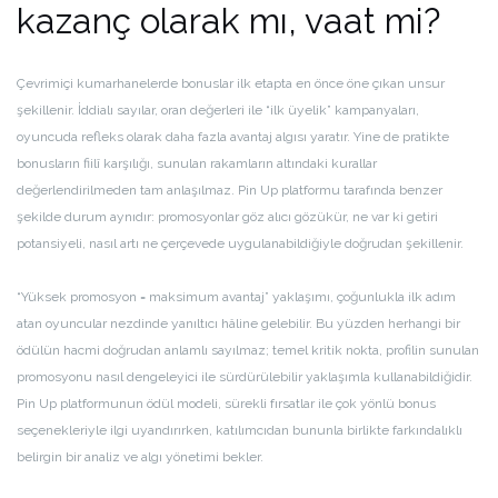
kazanç olarak mı, vaat mi?
Çevrimiçi kumarhanelerde bonuslar ilk etapta en önce öne çıkan unsur
şekillenir. İddialı sayılar, oran değerleri ile “ilk üyelik” kampanyaları,
oyuncuda refleks olarak daha fazla avantaj algısı yaratır. Yine de pratikte
bonusların fiilî karşılığı, sunulan rakamların altındaki kurallar
değerlendirilmeden tam anlaşılmaz. Pin Up platformu tarafında benzer
şekilde durum aynıdır: promosyonlar göz alıcı gözükür, ne var ki getiri
potansiyeli, nasıl artı ne çerçevede uygulanabildiğiyle doğrudan şekillenir.
“Yüksek promosyon = maksimum avantaj” yaklaşımı, çoğunlukla ilk adım
atan oyuncular nezdinde yanıltıcı hâline gelebilir. Bu yüzden herhangi bir
ödülün hacmi doğrudan anlamlı sayılmaz; temel kritik nokta, profilin sunulan
promosyonu nasıl dengeleyici ile sürdürülebilir yaklaşımla kullanabildiğidir.
Pin Up platformunun ödül modeli, sürekli fırsatlar ile çok yönlü bonus
seçenekleriyle ilgi uyandırırken, katılımcıdan bununla birlikte farkındalıklı
belirgin bir analiz ve algı yönetimi bekler.