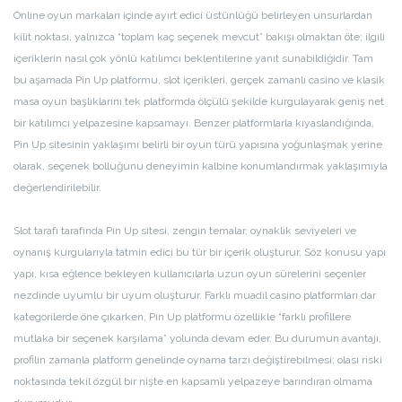
Online oyun markaları içinde ayırt edici üstünlüğü belirleyen unsurlardan
kilit noktası, yalnızca “toplam kaç seçenek mevcut” bakışı olmaktan öte; ilgili
içeriklerin nasıl çok yönlü katılımcı beklentilerine yanıt sunabildiğidir. Tam
bu aşamada Pin Up platformu, slot içerikleri, gerçek zamanlı casino ve klasik
masa oyun başlıklarını tek platformda ölçülü şekilde kurgulayarak geniş net
bir katılımcı yelpazesine kapsamayı. Benzer platformlarla kıyaslandığında,
Pin Up sitesinin yaklaşımı belirli bir oyun türü yapısına yoğunlaşmak yerine
olarak, seçenek bolluğunu deneyimin kalbine konumlandırmak yaklaşımıyla
değerlendirilebilir.
Slot tarafı tarafında Pin Up sitesi, zengin temalar, oynaklık seviyeleri ve
oynanış kurgularıyla tatmin edici bu tür bir içerik oluşturur. Söz konusu yapı
yapı, kısa eğlence bekleyen kullanıcılarla uzun oyun sürelerini seçenler
nezdinde uyumlu bir uyum oluşturur. Farklı muadil casino platformları dar
kategorilerde öne çıkarken, Pin Up platformu özellikle “farklı profillere
mutlaka bir seçenek karşılama” yolunda devam eder. Bu durumun avantajı,
profilin zamanla platform genelinde oynama tarzı değiştirebilmesi; olası riski
noktasında tekil özgül bir nişte en kapsamlı yelpazeye barındıran olmama