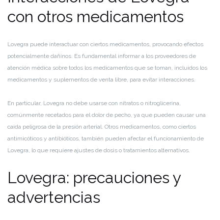
con otros medicamentos
Lovegra puede interactuar con ciertos medicamentos, provocando efectos
potencialmente dañinos. Es fundamental informar a los proveedores de
atención médica sobre todos los medicamentos que se toman, incluidos los
medicamentos y suplementos de venta libre, para evitar interacciones.
En particular, Lovegra no debe usarse con nitratos o nitroglicerina,
comúnmente recetados para el dolor de pecho, ya que pueden causar una
caída peligrosa de la presión arterial. Otros medicamentos, como ciertos
antimicóticos y antibióticos, también pueden afectar el funcionamiento de
Lovegra, lo que requiere ajustes de dosis o tratamientos alternativos.
Lovegra: precauciones y
advertencias