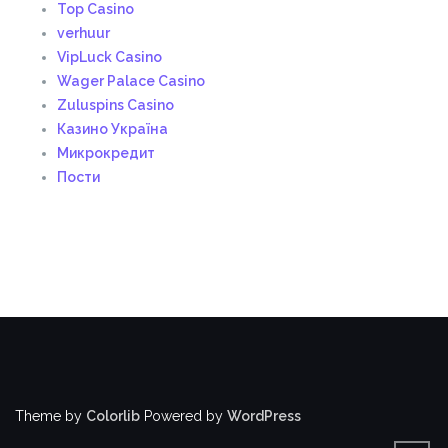
Top Casino
verhuur
VipLuck Casino
Wager Palace Casino
Zuluspins Casino
Казино Україна
Микрокредит
Пости
Theme by
Colorlib
Powered by
WordPress