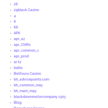
26
29black Casino
4
6
66
APK
apr_az
apr_ChiRo
apr_common_1
apr_prod
ar t2
bahis
Betfouru Casino
bh_advicepoints.com
bh_common_may
bh_main_may
blackdownmotorcompany 1303
Blog