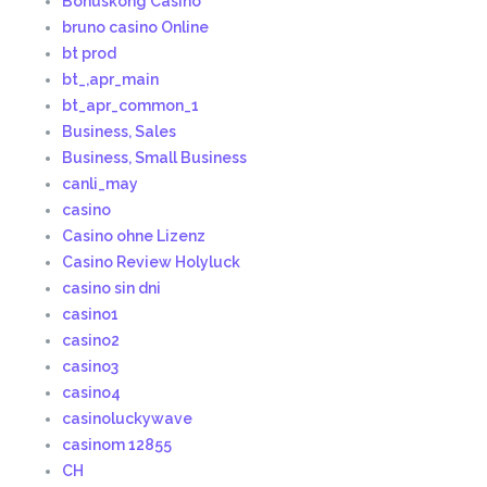
Bonuskong Casino
bruno casino Online
bt prod
bt_,apr_main
bt_apr_common_1
Business, Sales
Business, Small Business
canli_may
casino
Casino ohne Lizenz
Casino Review Holyluck
casino sin dni
casino1
casino2
casino3
casino4
casinoluckywave
casinom 12855
CH