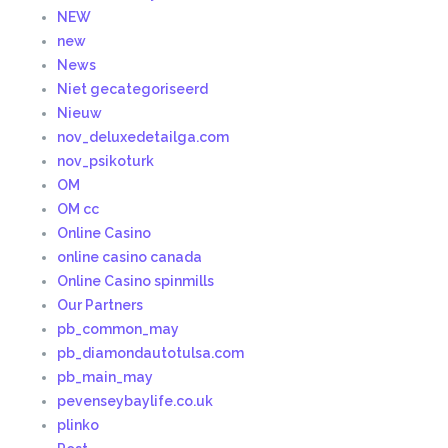
NEW
new
News
Niet gecategoriseerd
Nieuw
nov_deluxedetailga.com
nov_psikoturk
OM
OM cc
Online Casino
online casino canada
Online Casino spinmills
Our Partners
pb_common_may
pb_diamondautotulsa.com
pb_main_may
pevenseybaylife.co.uk
plinko