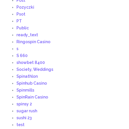
Post
Pozyczki
Psot
PT
Public
ready_text
Ringospin Casino
s
S 660
showbet 8400
Society, Weddings
Spinathlon
Spinhub Casino
Spinmills
SpinRain Casino
spinsy 2
sugar rush
sushi 23
test