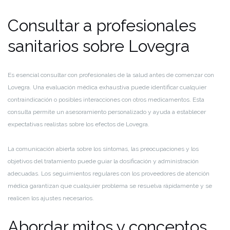
Consultar a profesionales
sanitarios sobre Lovegra
Es esencial consultar con profesionales de la salud antes de comenzar con
Lovegra. Una evaluación médica exhaustiva puede identificar cualquier
contraindicación o posibles interacciones con otros medicamentos. Esta
consulta permite un asesoramiento personalizado y ayuda a establecer
expectativas realistas sobre los efectos de Lovegra.
La comunicación abierta sobre los síntomas, las preocupaciones y los
objetivos del tratamiento puede guiar la dosificación y administración
adecuadas. Los seguimientos regulares con los proveedores de atención
médica garantizan que cualquier problema se resuelva rápidamente y se
realicen los ajustes necesarios.
Abordar mitos y conceptos