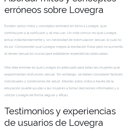
erróneos sobre Lovegra
Existen varios mitos y conceptos erróneos en torno a Lovegra, que
contribuyen a la confusión y el mal uso. Un mito común es que Lovegra
actúa instantáneamente y sin necesidad de estimulación sexual, lo cual no
es así. Comprender que Lovegra mejora la excitación física pero no aumenta
el deseo sexual es crucial para establecer expectativas adecuadas.
Otra idea errónea es que Lovegra es adecuado para todas las mujeres que
experimentan disfunción sexual. Sin embargo, se deben considerar factores
individuales y condiciones de salud. Abordar estos mitos a través de la
educación puede ayudar a las mujeres a tomar decisiones informadas y a
utilizar Lovegra de forma segura y eficaz.
Testimonios y experiencias
de usuarios de Lovegra