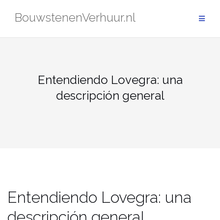
Skip
BouwstenenVerhuur.nl
to
content
Entendiendo Lovegra: una
descripción general
Entendiendo Lovegra: una
descripción general