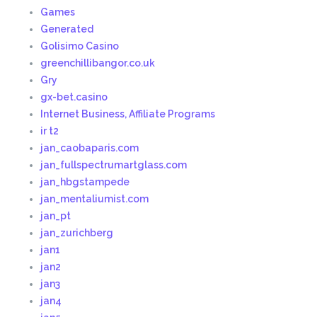
Games
Generated
Golisimo Casino
greenchillibangor.co.uk
Gry
gx-bet.casino
Internet Business, Affiliate Programs
ir t2
jan_caobaparis.com
jan_fullspectrumartglass.com
jan_hbgstampede
jan_mentaliumist.com
jan_pt
jan_zurichberg
jan1
jan2
jan3
jan4