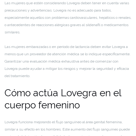
Las mujeres que estén considerando Lovegra deben tener en cuenta varias
precauciones y advertencias. Lovegra no es adecuado para todos,
especialmente aquellos con problemas cardiovasculares, hepáticos o renales,
o antecedentes de reacciones alérgicas graves al sildenafil o medicamentos
similares.
Las mujeres embarazadas o en período de lactancia deben evitar Lovegra a
menos que un proveedor de atención médica se lo indique específicamente.
Garantizar una evaluación médica exhaustiva antes de comenzar con
Lovegra puede ayudar a mitigar los riesgos y mejorar la seguridad y eficacia
del tratamiento.
Cómo actúa Lovegra en el
cuerpo femenino
Lovegra funciona mejorando el flujo sanguíneo al área genital femenina,
similar a su efecto en los hombres. Este aumento del flujo sanguíneo puede