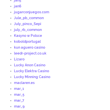
jan5
jan6
jugarconjuegos.com
Jule_pb_common
July_pinco_Sepi
july_rb_common
Kasyno w Polsce
koboldportugal
kun aguero casino
leedr-project.co.uk
Lizaro
Lucky Anon Casino
Lucky Elektra Casino
Lucky Minning Casino
maclaren.es
mar_1
mar_5
mar_7
mar_9