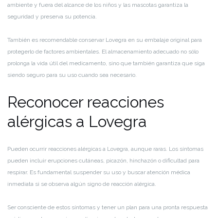
ambiente y fuera del alcance de los niños y las mascotas garantiza la
seguridad y preserva su potencia.
También es recomendable conservar Lovegra en su embalaje original para
protegerlo de factores ambientales. El almacenamiento adecuado no sólo
prolonga la vida útil del medicamento, sino que también garantiza que siga
siendo seguro para su uso cuando sea necesario.
Reconocer reacciones
alérgicas a Lovegra
Pueden ocurrir reacciones alérgicas a Lovegra, aunque raras. Los síntomas
pueden incluir erupciones cutáneas, picazón, hinchazón o dificultad para
respirar. Es fundamental suspender su uso y buscar atención médica
inmediata si se observa algún signo de reacción alérgica.
Ser consciente de estos síntomas y tener un plan para una pronta respuesta