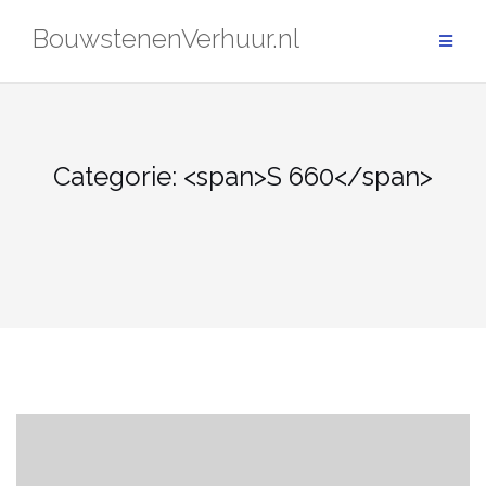
Skip
BouwstenenVerhuur.nl
to
content
Categorie: <span>S 660</span>