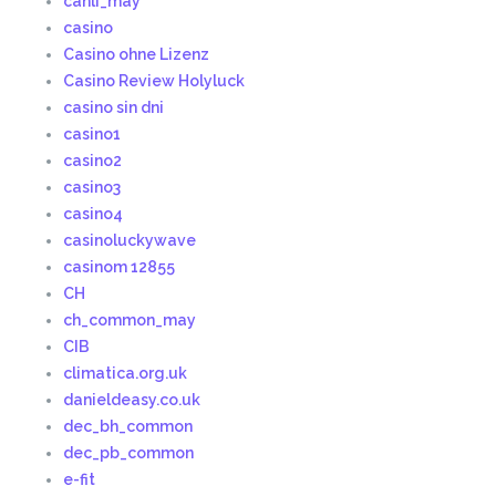
canli_may
casino
Casino ohne Lizenz
Casino Review Holyluck
casino sin dni
casino1
casino2
casino3
casino4
casinoluckywave
casinom 12855
CH
ch_common_may
CIB
climatica.org.uk
danieldeasy.co.uk
dec_bh_common
dec_pb_common
e-fit