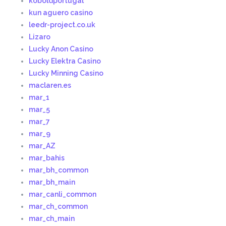
koboldportugal
kun aguero casino
leedr-project.co.uk
Lizaro
Lucky Anon Casino
Lucky Elektra Casino
Lucky Minning Casino
maclaren.es
mar_1
mar_5
mar_7
mar_9
mar_AZ
mar_bahis
mar_bh_common
mar_bh_main
mar_canli_common
mar_ch_common
mar_ch_main