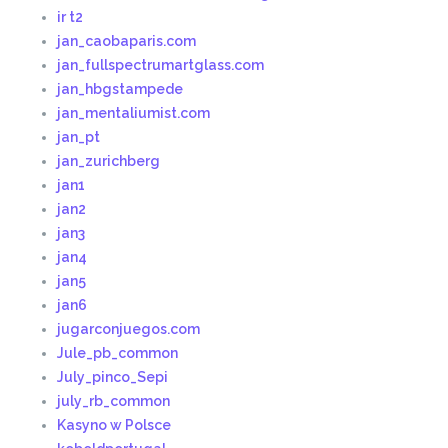
ir t2
jan_caobaparis.com
jan_fullspectrumartglass.com
jan_hbgstampede
jan_mentaliumist.com
jan_pt
jan_zurichberg
jan1
jan2
jan3
jan4
jan5
jan6
jugarconjuegos.com
Jule_pb_common
July_pinco_Sepi
july_rb_common
Kasyno w Polsce