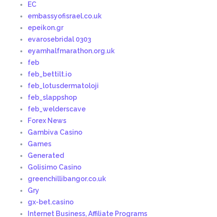
EC
embassyofisrael.co.uk
epeikon.gr
evarosebridal 0303
eyamhalfmarathon.org.uk
feb
feb_bettilt.io
feb_lotusdermatoloji
feb_slappshop
feb_welderscave
Forex News
Gambiva Casino
Games
Generated
Golisimo Casino
greenchillibangor.co.uk
Gry
gx-bet.casino
Internet Business, Affiliate Programs