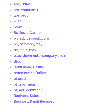
apr_ChiRo
apr_common_1
apr_prod
ar t2
bahis
Betfouru Casino
bh_advicepoints.com
bh_common_may
bh_main_may
blackdownmotorcompany 1303
Blog
Bonuskong Casino
bruno casino Online
bt prod
bt_,apr_main
bt_apr_common_1
Business, Sales
Business, Small Business