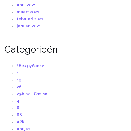
april 2021
maart 2021
februari 2021
januari 2021
Categorieën
! Без рубрики
1
13
26
29black Casino
4
6
66
APK
apr_az