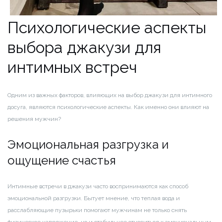
Психологические аспекты
выбора джакузи для
интимных встреч
Одним из важных факторов, влияющих на выбор джакузи для интимного
досуга, являются психологические аспекты. Как именно они влияют на
решения мужчин?
Эмоциональная разгрузка и
ощущение счастья
Интимные встречи в джакузи часто воспринимаются как способ
эмоциональной разгрузки. Бытует мнение, что теплая вода и
расслабляющие пузырьки помогают мужчинам не только снять
физическое напряжение, но и стабильнее относиться к эмоциональным