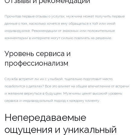
Отзывы и рекомендации
Прочитав первые отзывы о услугах, мужчина может получить первые
данные о том, насколько хочется ему обращаться к той или иной
индивидуалке. Рекомендации от знакомых или положительные
комментарии в интернете могут сильно повлиять на решение.
Уровень сервиса и
профессионализм
Служба встретит ли их с улыбкой, тщательно подготовит место,
позаботится о деталях? Все это влияет на общее впечатление от встречи
и желание вернуться в будущем. Мужчины ценят высокий уровень
сервиса и индивидуальный подход к каждому клиенту.
Непередаваемые
ощущения и уникальный